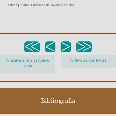
História
|
8º ano
|
Educação de Jovens e Adultos
<<
<
>
>>
A Regência Una de Araújo
A Revolta dos Malês
Lima
Bibliografia