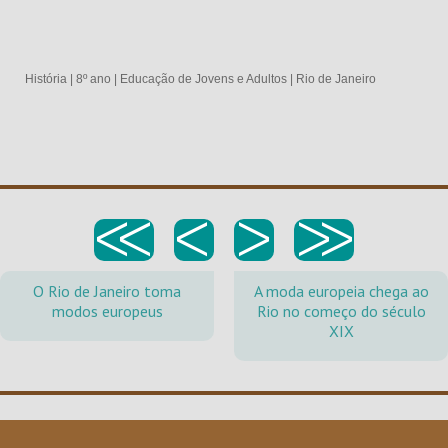
História
|
8º ano
|
Educação de Jovens e Adultos
|
Rio de Janeiro
<<
<
>
>>
O Rio de Janeiro toma
A moda europeia chega ao
modos europeus
Rio no começo do século
XIX