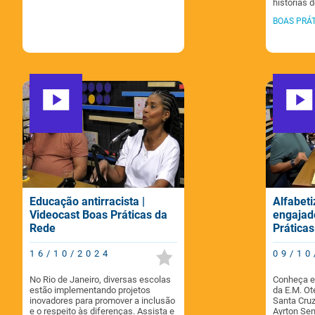
histórias 
BOAS PRÁT
Educação antirracista |
Alfabeti
Videocast Boas Práticas da
engajad
Rede
Prática
16/10/2024
09/10
No Rio de Janeiro, diversas escolas
Conheça e
estão implementando projetos
da E.M. Ot
inovadores para promover a inclusão
Santa Cruz
e o respeito às diferenças. Assista e
Ayrton Sen