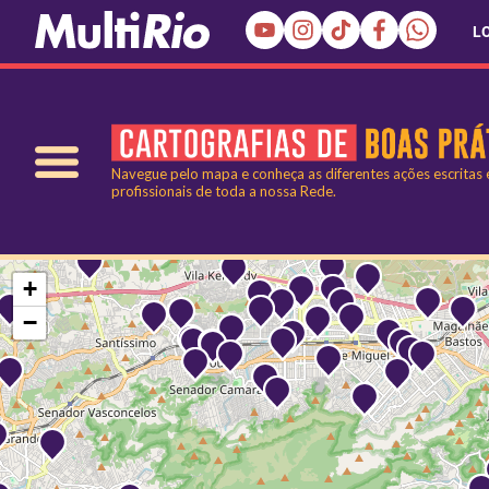
L
Navegue pelo mapa e conheça as diferentes ações escritas
profissionais de toda a nossa Rede.
+
−