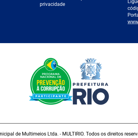
Ligu
privacidade
códi
Porta
www.
cipal de Multimeios Ltda. - MULTIRIO. Todos os direitos rese