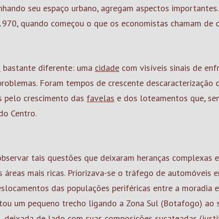
nhando seu espaço urbano, agregam aspectos importantes.
 1970, quando começou o que os economistas chamam de d
o
bastante diferente: uma
cidade
com visíveis sinais de enf
problemas. Foram tempos de crescente descaracterização 
os pelo crescimento das
favelas
e dos loteamentos que, se
do Centro.
 observar tais questões que deixaram heranças complexas 
 áreas mais ricas. Priorizava-se o tráfego de automóveis 
eslocamentos das populações periféricas entre a moradia e
ou um pequeno trecho ligando a Zona Sul (Botafogo) ao s
a, deixada de lado com suas composições sucateadas (justi