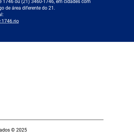
e 1746 ou (21) 3460-1746, em cidades com
go de área diferente do 21.
l:
1746.rio
rvados © 2025