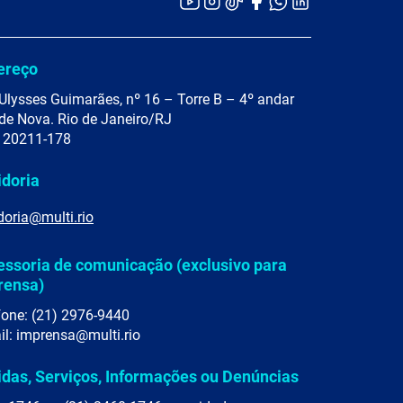
ereço
Ulysses Guimarães, nº 16 – Torre B – 4º andar
de Nova. Rio de Janeiro/RJ
 20211-178
idoria
doria@multi.rio
essoria de comunicação (exclusivo para
rensa)
fone: (21) 2976-9440
il: imprensa@multi.rio
idas, Serviços, Informações ou Denúncias