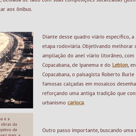
ar aos ônibus.
Diante desse quadro viário específico, a
etapa rodoviária. Objetivando melhorar o 
ampliação do anel viário litorâneo, com
Copacabana, de Ipanema e do
Leblon
, e
Copacabana, o paisagista Roberto Burl
famosas calçadas em mosaicos desenha
reforçando uma antiga tradição que con
urbanismo
carioca
.
a e a
 obras da
Outro passo importante, buscando uma 
jetivo de
 vez mais, a