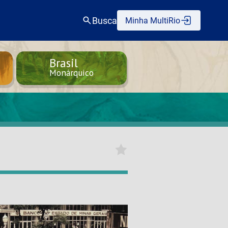
Busca
Minha MultiRio
Brasil
Monárquico