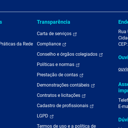
s
Transparência
End
Rua 
Carta de serviços
Cida
Práticas da Rede
Compliance
CEP:
Conselho e órgãos colegiados
Ouv
Políticas e normas
ouvi
Prestação de contas
Ass
Demonstrações contábeis
imp
Contratos e licitações
Tele
Cadastro de profissionais
E-ma
LGPD
Dúv
Termos de uso e a política de