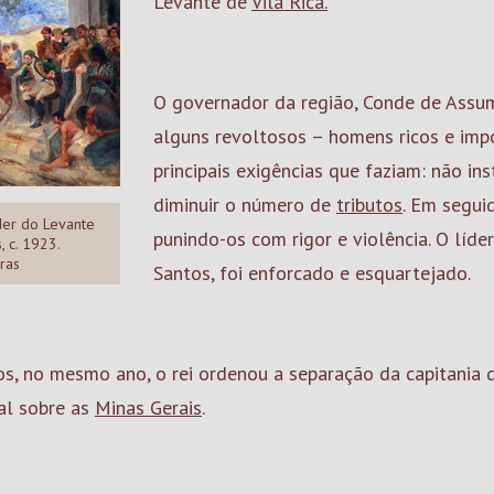
Levante de
Vila Rica.
O governador da região, Conde de Assum
alguns revoltosos – homens ricos e impo
principais exigências que faziam: não in
diminuir o número de
tributos
. Em segui
íder do Levante
punindo-os com rigor e violência. O líde
, c. 1923.
ras
Santos, foi enforcado e esquartejado.
sos, no mesmo ano, o rei ordenou a separação da capitania
al sobre as
Minas Gerais
.