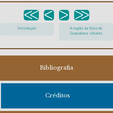
<<
<
>
>>
Introdução
A região da Baía de
Guanabara: olhares
Bibliografia
Créditos