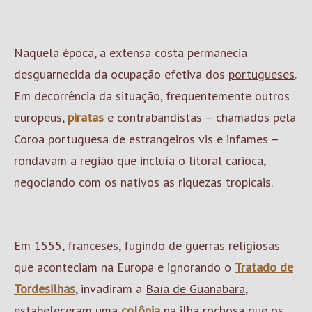
Naquela época, a extensa costa permanecia
desguarnecida da ocupação efetiva dos
portugueses
.
Em decorrência da situação, frequentemente outros
europeus,
piratas
e
contrabandistas
– chamados pela
Coroa portuguesa de estrangeiros vis e infames –
rondavam a região que incluía o
litoral
carioca,
negociando com os nativos as riquezas tropicais.
Em 1555,
franceses
, fugindo de guerras religiosas
que aconteciam na Europa e ignorando o
Tratado de
Tordesilhas
, invadiram a
Baía de Guanabara
,
estabeleceram uma
colônia
na ilha rochosa que os