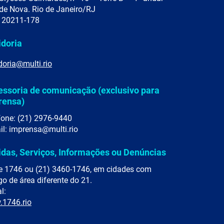
de Nova. Rio de Janeiro/RJ
 20211-178
idoria
doria@multi.rio
essoria de comunicação (exclusivo para
rensa)
fone: (21) 2976-9440
il: imprensa@multi.rio
idas, Serviços, Informações ou Denúncias
e 1746 ou (21) 3460-1746, em cidades com
go de área diferente do 21.
l:
1746.rio