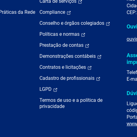
Carta de serviços
Cida
Práticas da Rede
Compliance
CEP:
Conselho e órgãos colegiados
Ouv
Políticas e normas
ouvi
Prestação de contas
Ass
Demonstrações contábeis
imp
Contratos e licitações
Tele
Cadastro de profissionais
E-ma
LGPD
Dúv
Termos de uso e a política de
Ligu
privacidade
códi
Porta
www.