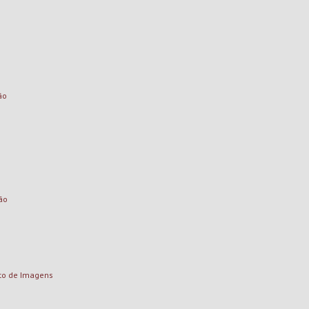
ão
ão
to de Imagens