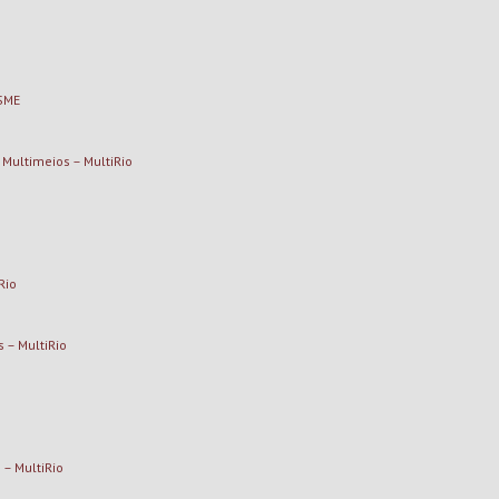
 SME
Multimeios – MultiRio
Rio
 – MultiRio
– MultiRio