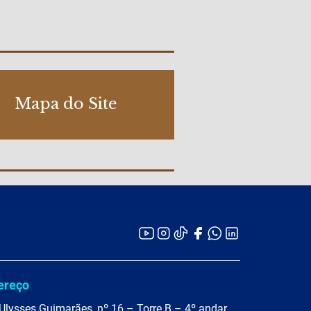
Mapa do Site
ereço
Ulysses Guimarães, nº 16 – Torre B – 4º andar