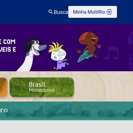
Busca
Minha MultiRio
Brasil
Monárquico
iro