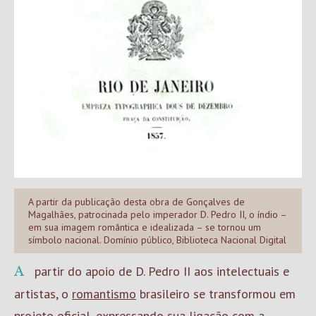
A partir da publicação desta obra de Gonçalves de
Magalhães, patrocinada pelo imperador D. Pedro II, o índio –
em sua imagem romântica e idealizada – se tornou um
símbolo nacional. Domínio público, Biblioteca Nacional Digital
A partir do apoio de D. Pedro II aos intelectuais e
artistas, o
romantismo
brasileiro se transformou em
projeto oficial, expressando sua ligação com a