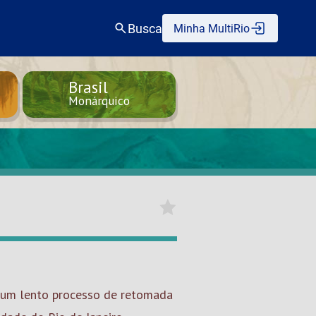
Busca
Minha MultiRio
Brasil
Monárquico