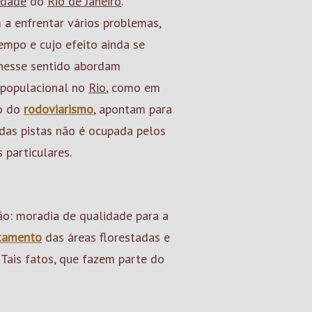
idade
do
Rio de Janeiro
.
 a enfrentar vários problemas,
empo e cujo efeito ainda se
 nesse sentido abordam
 populacional no
Rio
, como em
so do
rodoviarismo
, apontam para
das pistas não é ocupada pelos
 particulares.
o: moradia de qualidade para a
tamento
das áreas florestadas e
. Tais fatos, que fazem parte do