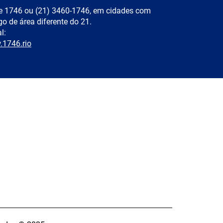
e 1746 ou (21) 3460-1746, em cidades com
go de área diferente do 21.
l:
1746.rio