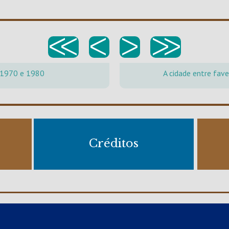
<<
<
>
>>
 1970 e 1980
A cidade entre fave
Créditos