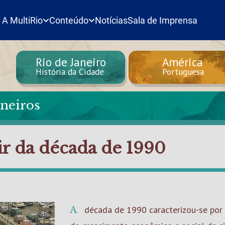
A MultiRio
Conteúdo
Notícias
Sala de Imprensa
Rio de Janeiro
América
História da Cidade
Portuguesa
neiros
ir da década de 1990
A década de 1990 caracterizou-se por um lento processo de retomada