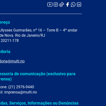
ereço
Ulysses Guimarães, nº 16 – Torre B – 4º andar
de Nova. Rio de Janeiro/RJ
 20211-178
idoria
doria@multi.rio
essoria de comunicação (exclusivo para
rensa)
fone: (21) 2976-9440
il: imprensa@multi.rio
idas, Serviços, Informações ou Denúncias