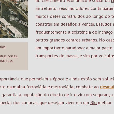
do crescimento econômico e social da
c
Entretanto, seus moradores continuaram
muitos deles construídos ao longo do t
constitui em desafios a vencer. Estudos
frequentemente a existência de inchaço
outros grandes centros urbanos. No ca
rios
um importante paradoxo: a maior parte 
s
transportes de massa, e sim por veículos
tras coisas,
 nas ruas
mportância que permeiam a época e ainda estão sem soluçã
to da malha ferroviária e metroviária; combate ao
desma
 garantia à população do direito de ir e vir com segurança
special dos cariocas, que desejam viver em um
Rio
melhor.