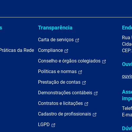
s
Transparência
End
Rua 
Carta de serviços
Cida
Práticas da Rede
Compliance
CEP:
Conselho e órgãos colegiados
Ouv
Políticas e normas
ouvi
Prestação de contas
Ass
Demonstrações contábeis
imp
Contratos e licitações
Tele
Cadastro de profissionais
E-ma
LGPD
Dúv