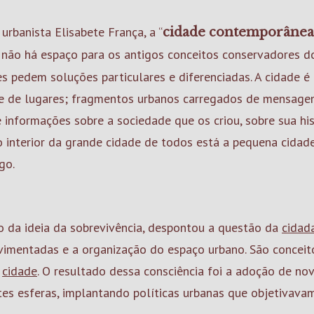
urbanista Elisabete França, a “
cidade contemporânea 
 não há espaço para os antigos conceitos conservadores d
es pedem soluções particulares e diferenciadas. A cidade 
e de lugares; fragmentos urbanos carregados de mensagen
informações sobre a sociedade que os criou, sobre sua hist
o interior da grande cidade de todos está a pequena cidad
go.
 da ideia da sobrevivência, despontou a questão da
cidad
avimentadas e a organização do espaço urbano. São concei
a
cidade
. O resultado dessa consciência foi a adoção de n
tes esferas, implantando políticas urbanas que objetivava