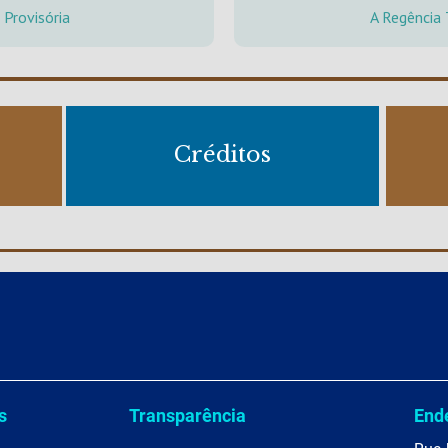
 Provisória
A Regência
Créditos
s
Transparência
End