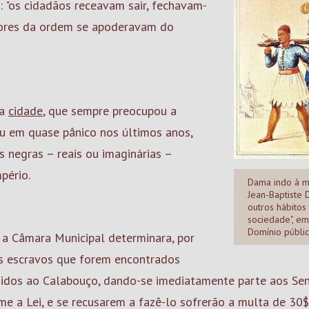
 "os cidadãos receavam sair, fechavam-
adores da ordem se apoderavam do
na
cidade
, que sempre preocupou a
u em quase pânico nos últimos anos,
s negras – reais ou imaginárias –
pério.
Dama indo à m
Jean-Baptiste 
outros hábitos
sociedade", em
Domínio públi
 a Câmara Municipal determinara, por
Os escravos que forem encontrados
idos ao Calabouço, dando-se imediatamente parte aos Se
e a Lei, e se recusarem a fazê-lo sofrerão a multa de 30$