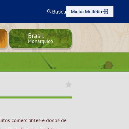
Busca
Minha MultiRio
Brasil
Monárquico