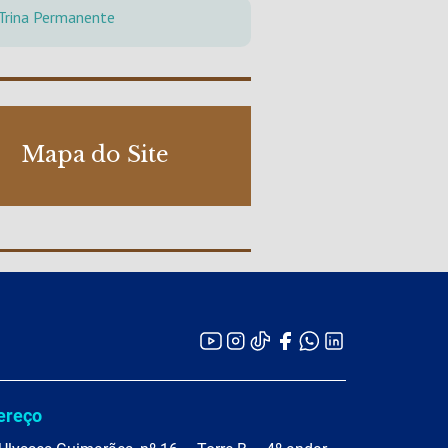
 Trina Permanente
Mapa do Site
ereço