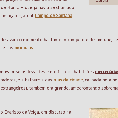
Austrália
 de Honra – que já havia se chamado
lamação –, atual
Campo de Santana
.
ideravam o momento bastante intranquilo e diziam que, n
que nas
moradias
.
mavam-se os levantes e motins dos batalhões
mercenário
radores, e a balbúrdia das
ruas da cidade
, causada pela
po
s, estrangeiros), também era grande, amedrontando sobrema
 Evaristo da Veiga, em discurso na