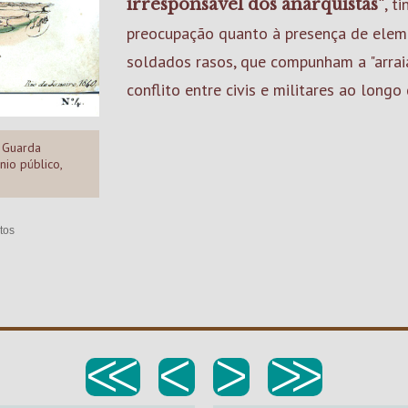
, t
irresponsável dos anarquistas"
preocupação quanto à presença de elem
soldados rasos, que compunham a "arraia
conflito entre civis e militares ao long
a Guarda
nio público,
tos
<<
<
>
>>