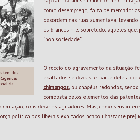
capital tiraram seu dinheiro de circulaç
como desemprego, falta de mercadorias, 
desordem nas ruas aumentava, levando 
os brancos – e, sobretudo, àqueles que, 
"boa sociedade".
O receio do agravamento da situação f
s temidos
exaltados se dividisse: parte deles ali
 Rugendas,
ional da
chimangos
, ou chapéus redondos, sendo
composta pelos elementos das patentes 
população, considerados agitadores. Mas, como seus intere
força política dos liberais exaltados acabou bastante preju