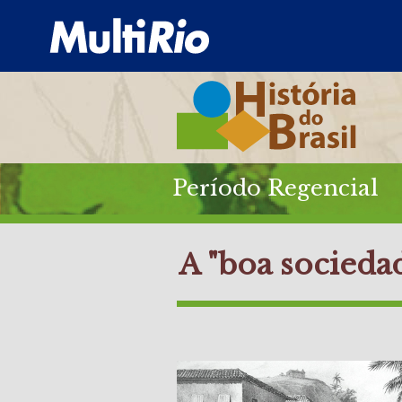
Período Regencial
A "boa socieda