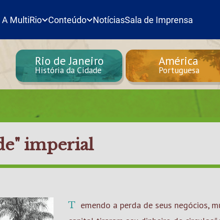
A MultiRio
Conteúdo
Notícias
Sala de Imprensa
Rio de Janeiro
América
História da Cidade
Portuguesa
de" imperial
Temendo a perda de seus negócios, muitos comerciantes e donos de