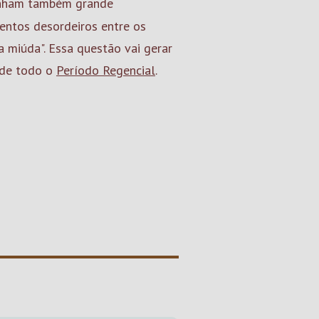
inham também grande
entos desordeiros entre os
 miúda". Essa questão vai gerar
o de todo o
Período Regencial
.