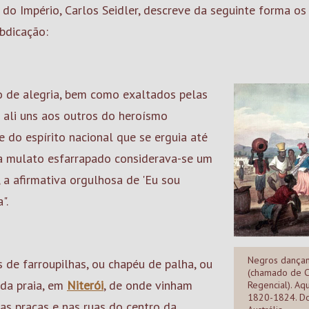
do Império, Carlos Seidler, descreve da seguinte forma os
bdicação:
o de alegria, bem como exaltados pelas
m ali uns aos outros do heroísmo
e do espírito nacional que se erguia até
ada mulato esfarrapado considerava-se um
, a afirmativa orgulhosa de 'Eu sou
".
Negros dança
de farroupilhas, ou chapéu de palha, ou
(chamado de C
 da praia, em
Niterói
, de onde vinham
Regencial). Aq
1820-1824. Dom
nas praças e nas ruas do
centro
da