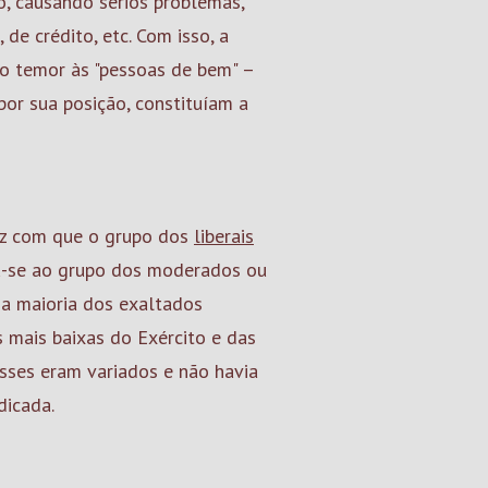
ão, causando sérios problemas,
de crédito, etc. Com isso, a
o temor às "pessoas de bem" –
por sua posição, constituíam a
ez com que o grupo dos
liberais
ou-se ao grupo dos moderados ou
 a maioria dos exaltados
mais baixas do Exército e das
sses eram variados e não havia
dicada.