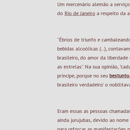
Um mercenário alemão a serviço 
do
Rio de Janeiro
a respeito da a
"Ébrios de triunfo e cambaleand
bebidas alcoólicas (...), contava
brasileiro, do amor da liberdade 
as estrelas". Na sua opinião, "c
príncipe, porque no seu
bestunto
brasileiro verdadeiro' o nobilitava
Eram essas as pessoas chamadas 
ainda jurujubas, devido ao nome
para reforçar as manifestações 