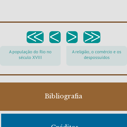
<<
<
>
>>
A população do Rio no
A religião, o comércio e os
século XVIII
despossuídos
Bibliografia