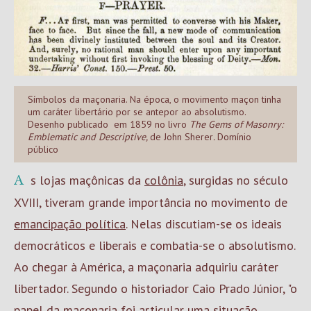
Símbolos da maçonaria. Na época, o movimento maçon tinha
um caráter libertário por se antepor ao absolutismo.
Desenho publicado em 1859 no livro
The Gems of Masonry:
Emblematic and Descriptive,
de John Sherer
.
Domínio
público
As lojas maçônicas da
colônia
, surgidas no século
XVIII, tiveram grande importância no movimento de
emancipação política
. Nelas discutiam-se os ideais
democráticos e liberais e combatia-se o absolutismo.
Ao chegar à América, a maçonaria adquiriu caráter
libertador. Segundo o historiador Caio Prado Júnior, "o
papel da maçonaria foi articular uma situação