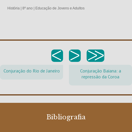
História
|
8º ano
|
Educação de Jovens e Adultos
<
>
>>
Conjuração do Rio de Janeiro
Conjuração Baiana: a
repressão da Coroa
Bibliografia