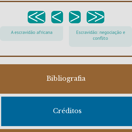
<<
<
>
>>
A escravidão africana
Escravidão: negociação e
conflito
Bibliografia
Créditos