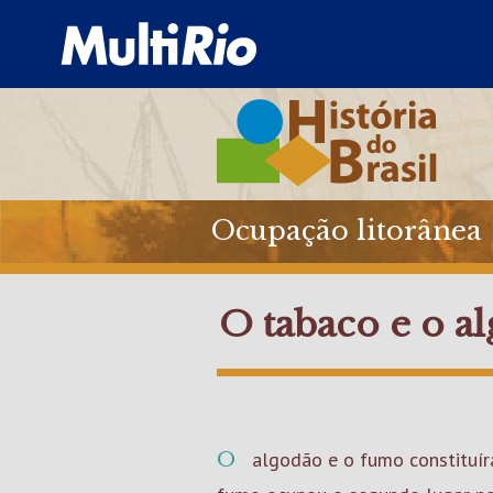
Ocupação litorânea
O tabaco e o a
O algodão e o fumo constituíram-se em importantes atividades agrícolas da economia colonial. Durante o século XVIII, o