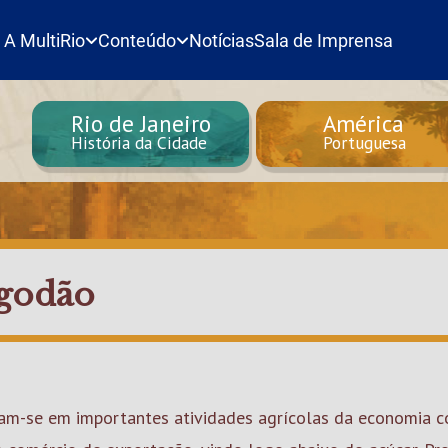
A MultiRio
Conteúdo
Notícias
Sala de Imprensa
Rio de Janeiro
América
História da Cidade
Portuguesa
lgodão