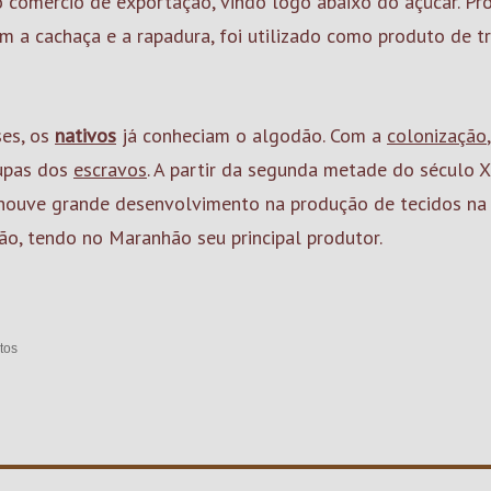
comércio de exportação, vindo logo abaixo do açúcar. Pro
m a cachaça e a rapadura, foi utilizado como produto de tr
es, os
nativos
já conheciam o algodão. Com a
colonização
oupas dos
escravos
. A partir da segunda metade do século X
ra, houve grande desenvolvimento na produção de tecidos na
ão, tendo no Maranhão seu principal produtor.
tos