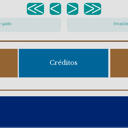
<<
<
>
>>
e gado
Invasõ
Créditos