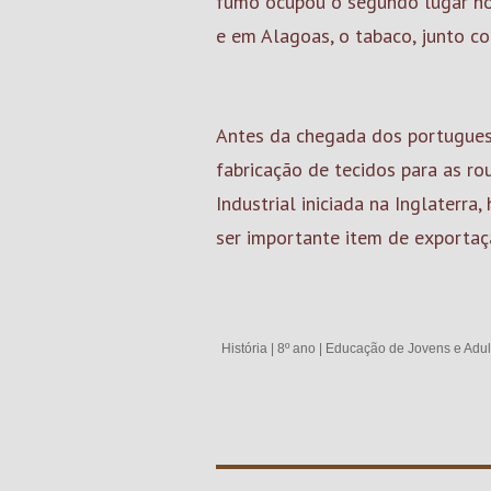
fumo ocupou o segundo lugar no 
e em Alagoas, o tabaco, junto co
Antes da chegada dos portugues
fabricação de tecidos para as r
Industrial iniciada na Inglater
ser importante item de exportaç
História
|
8º ano
|
Educação de Jovens e Adul