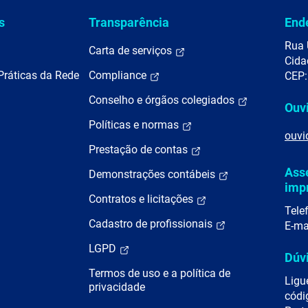
s
Transparência
End
Rua 
Carta de serviços
Cida
Práticas da Rede
Compliance
CEP:
Conselho e órgãos colegiados
Ouv
Políticas e normas
ouvi
Prestação de contas
Ass
Demonstrações contábeis
imp
Contratos e licitações
Tele
Cadastro de profissionais
E-ma
LGPD
Dúv
Termos de uso e a política de
Ligu
privacidade
códi