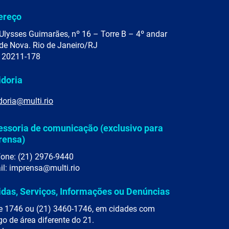
ereço
Ulysses Guimarães, nº 16 – Torre B – 4º andar
de Nova. Rio de Janeiro/RJ
 20211-178
idoria
doria@multi.rio
essoria de comunicação (exclusivo para
rensa)
fone: (21) 2976-9440
il: imprensa@multi.rio
idas, Serviços, Informações ou Denúncias
e 1746 ou (21) 3460-1746, em cidades com
go de área diferente do 21.