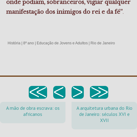
onde podiam, sobranceiros, vigiar qualquer
.
manifestação dos inimigos do rei e da fé”
História
|
8º ano
|
Educação de Jovens e Adultos
|
Rio de Janeiro
<<
<
>
>>
A mão de obra escrava: os
A arquitetura urbana do Rio
africanos
de Janeiro: séculos XVI e
XVII