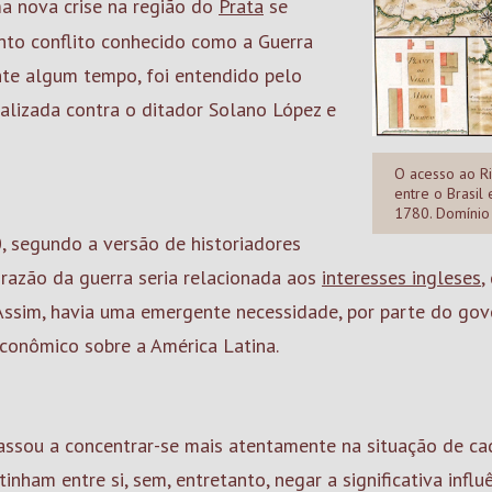
ma nova crise na região do
Prata
se
nto conflito conhecido como a Guerra
ante algum tempo, foi entendido pelo
ealizada contra o ditador Solano López e
O acesso ao Ri
entre o Brasil
1780. Domínio
, segundo a versão de historiadores
razão da guerra seria relacionada aos
interesses ingleses
,
Assim, havia uma emergente necessidade, por parte do gove
conômico sobre a América Latina.
assou a concentrar-se mais atentamente na situação de cad
ham entre si, sem, entretanto, negar a significativa influê