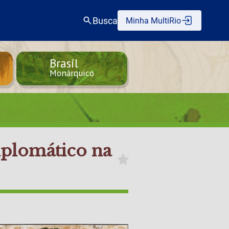
Busca
Minha MultiRio
Brasil
Monárquico
iplomático na