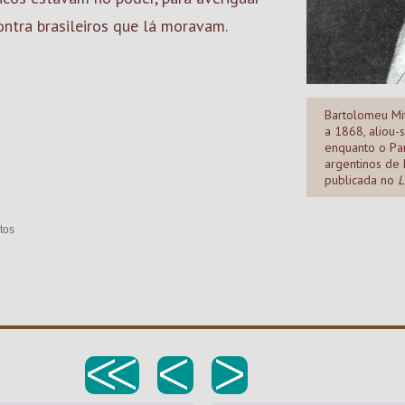
ontra brasileiros que lá moravam.
Bartolomeu Mi
a 1868, aliou-
enquanto o Par
argentinos de 
publicada no
L
tos
<<
<
>