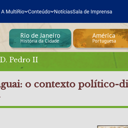
A MultiRio
Conteúdo
Notícias
Sala de Imprensa
Rio de Janeiro
América
História da Cidade
Portuguesa
D. Pedro II
guai: o contexto político-d