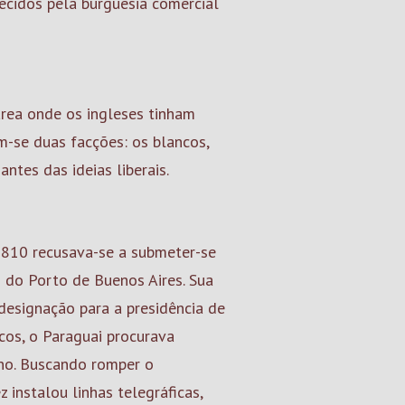
ecidos pela burguesia comercial
área onde os ingleses tinham
am-se duas facções: os blancos,
ntes das ideias liberais.
1810 recusava-se a submeter-se
 do Porto de Buenos Aires. Sua
designação para a presidência de
cos, o Paraguai procurava
no. Buscando romper o
 instalou linhas telegráficas,