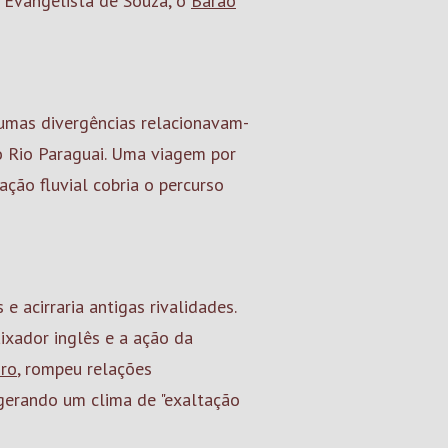
u Evangelista de Souza, o
Barão
gumas divergências relacionavam-
o Rio Paraguai. Uma viagem por
ção fluvial cobria o percurso
 acirraria antigas rivalidades.
ixador inglês e a ação da
iro
, rompeu relações
, gerando um clima de "exaltação