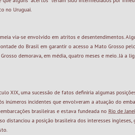
 que alguns "acertos" teriam sido intermediados por Irine
co no Uruguai.
e meia via-se envolvido em atritos e desentendimentos. Al
 vontade do Brasil em garantir o acesso a Mato Grosso pel
 Grosso demorava, em média, quatro meses e meio. Já a liga
ulo XIX, uma sucessão de fatos definiria algumas posições e
ós inúmeros incidentes que envolveram a atuação do emba
 embarcações brasileiras e estava fundeada no
Rio de Jane
sso distanciou a posição brasileira dos interesses ingleses
sto.