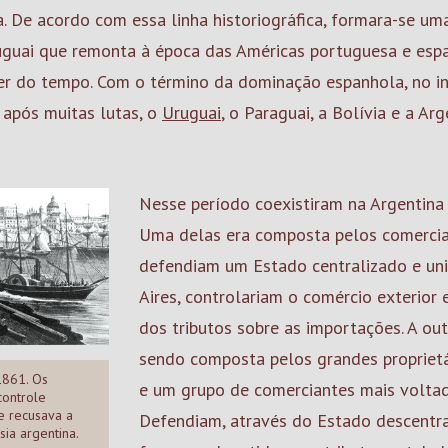
. De acordo com essa linha historiográfica, formara-se uma
uguai que remonta à época das Américas portuguesa e esp
r do tempo. Com o término da dominação espanhola, no iní
, após muitas lutas, o
Uruguai
, o Paraguai, a Bolívia e a Arg
Nesse período coexistiram na Argentina 
Uma delas era composta pelos comercia
defendiam um Estado centralizado e unit
Aires, controlariam o comércio exterior
dos tributos sobre as importações. A out
sendo composta pelos grandes proprietár
1861. Os
e um grupo de comerciantes mais voltad
controle
e recusava a
Defendiam, através do Estado descentra
ia argentina.