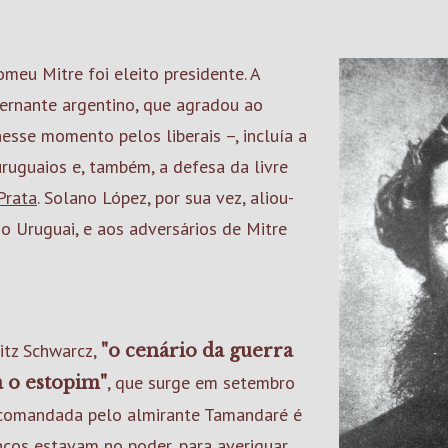
omeu Mitre foi eleito presidente. A
ernante argentino, que agradou ao
esse momento pelos liberais –, incluía a
uguaios e, também, a defesa da livre
Prata
. Solano López, por sua vez, aliou-
o Uruguai, e aos adversários de Mitre
itz Schwarcz,
"o cenário da guerra
, que surge em setembro
a o estopim"
comandada pelo almirante Tamandaré é
ncos estavam no poder, para averiguar