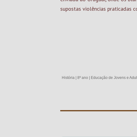
supostas violências praticadas c
História
|
8º ano
|
Educação de Jovens e Adul