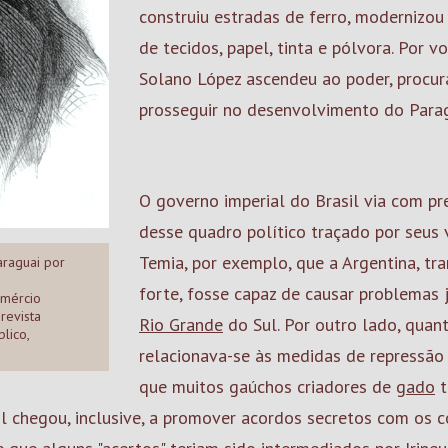
construiu estradas de ferro, modernizou
de tecidos, papel, tinta e pólvora. Por v
Solano López ascendeu ao poder, procur
prosseguir no desenvolvimento do Parag
O governo imperial do Brasil via com p
desse quadro político traçado por seus 
Temia, por exemplo, que a Argentina, t
araguai por
forte, fosse capaz de causar problemas j
omércio
revista
Rio Grande
do Sul. Por outro lado, quan
lico,
relacionava-se às medidas de repressão 
que muitos gaúchos criadores de
gado
t
il chegou, inclusive, a promover acordos secretos com os 