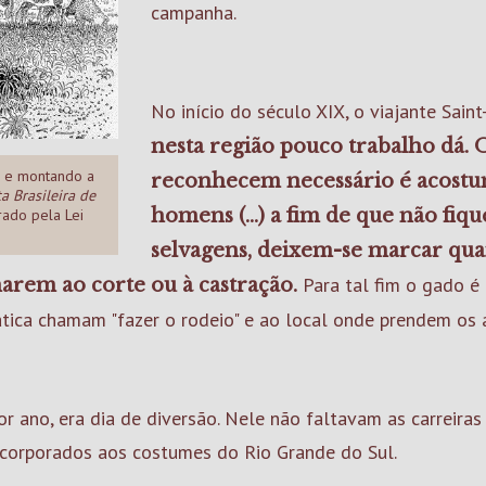
campanha.
No início do século XIX, o viajante Saint-
nesta região pouco trabalho dá. 
a e montando a
reconhecem necessário é acostum
ta Brasileira de
homens (...) a fim de que não f
rado pela Lei
selvagens, deixem-se marcar qua
Para tal fim o gado é
narem ao corte ou à castração.
ática chamam "fazer o rodeio" e ao local onde prendem os 
or ano, era dia de diversão. Nele não faltavam as carreiras
ncorporados aos costumes do Rio Grande do Sul.