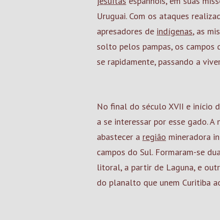
jesuítas
espanhóis, em suas miss
Uruguai. Com os ataques realiz
apresadores de
indígenas
, as mi
solto pelos pampas, os campos d
se rapidamente, passando a vive
No final do século XVII e início
a se interessar por esse gado. A
abastecer a
região
mineradora in
campos do Sul. Formaram-se dua
litoral, a partir de Laguna, e ou
do planalto que unem Curitiba ao