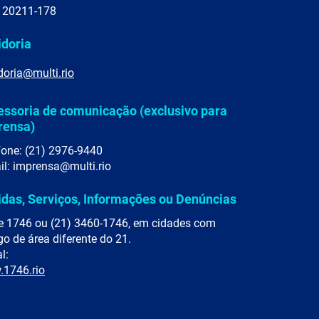
 20211-178
idoria
doria@multi.rio
essoria de comunicação (exclusivo para
rensa)
fone: (21) 2976-9440
il: imprensa@multi.rio
idas, Serviços, Informações ou Denúncias
e 1746 ou (21) 3460-1746, em cidades com
go de área diferente do 21.
l:
1746.rio