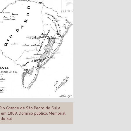
 Rio Grande de São Pedro do Sul e
, em 1809. Domínio público, Memorial
 do Sul