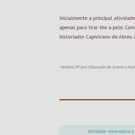
Inicialmente a principal ativid
apenas para tirar-lhe a pele. C
historiador Capistrano de Abreu
História
|
8º ano
|
Educação de Jovens e Adul
Atividade mineradora e