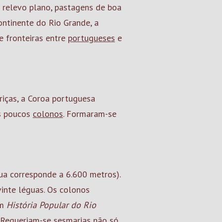
: relevo plano, pastagens de boa
ontinente do Rio Grande, a
 fronteiras entre
portugueses
e
riças, a Coroa portuguesa
ns poucos
colonos
. Formaram-se
ua corresponde a 6.600 metros).
inte léguas. Os colonos
em
História Popular do Rio
"Requeriam-se sesmarias não só