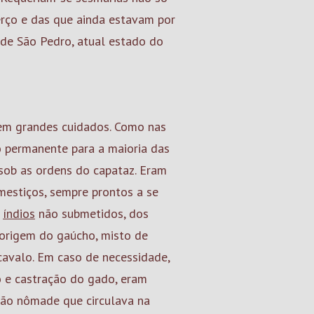
erço e das que ainda estavam por
e de São Pedro, atual estado do
sem grandes cuidados. Como nas
o permanente para a maioria das
sob as ordens do capataz. Eram
 mestiços, sempre prontos a se
s
índios
não submetidos, dos
 origem do gaúcho, misto de
avalo. Em caso de necessidade,
 e castração do gado, eram
ção nômade que circulava na