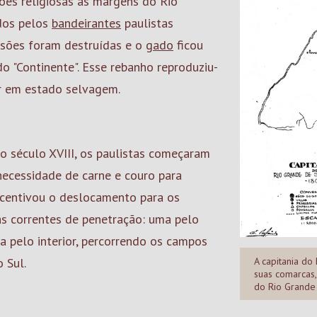
ões religiosas às margens do Rio
ados pelos
bandeirantes
paulistas
ssões foram destruídas e o
gado
ficou
o "Continente". Esse rebanho reproduziu-
r em estado selvagem.
 do século XVIII, os paulistas começaram
 necessidade de carne e couro para
centivou o deslocamento para os
s correntes de penetração: uma pelo
tra pelo interior, percorrendo os campos
A capitania do
 Sul.
suas comarcas
do Rio Grande