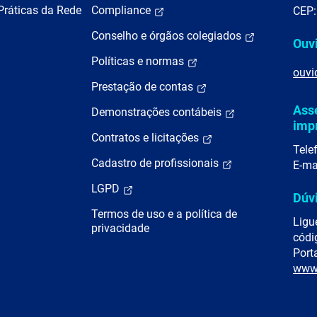
Práticas da Rede
Compliance
CEP:
Conselho e órgãos colegiados
Ouv
Políticas e normas
ouvi
Prestação de contas
Ass
Demonstrações contábeis
imp
Contratos e licitações
Tele
Cadastro de profissionais
E-ma
LGPD
Dúv
Termos de uso e a política de
Ligu
privacidade
códi
Porta
www.