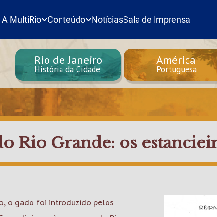
A MultiRio
Conteúdo
Notícias
Sala de Imprensa
Rio de Janeiro
América
História da Cidade
Portuguesa
o Rio Grande: os estancieir
no, o
gado
foi introduzido pelos