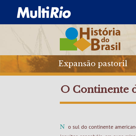
Expansão pastoril
O Continente d
No sul do continente america