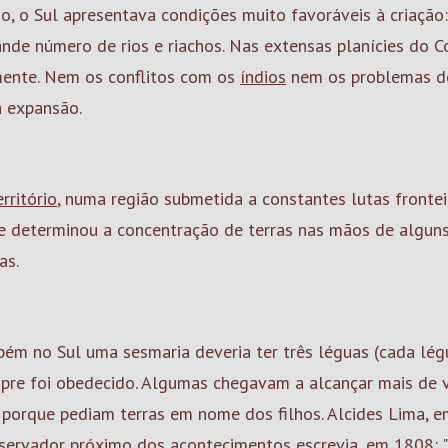
o, o Sul apresentava condições muito favoráveis à criação
nde número de rios e riachos. Nas extensas planícies do C
mente. Nem os conflitos com os
índios
nem os problemas de
a expansão.
erritório
, numa região submetida a constantes lutas frontei
ue determinou a concentração de terras nas mãos de algu
as.
ém no Sul uma sesmaria deveria ter três léguas (cada lég
pre foi obedecido. Algumas chegavam a alcançar mais de v
porque pediam terras em nome dos filhos. Alcides Lima, 
bservador próximo dos acontecimentos escrevia, em 1808: 