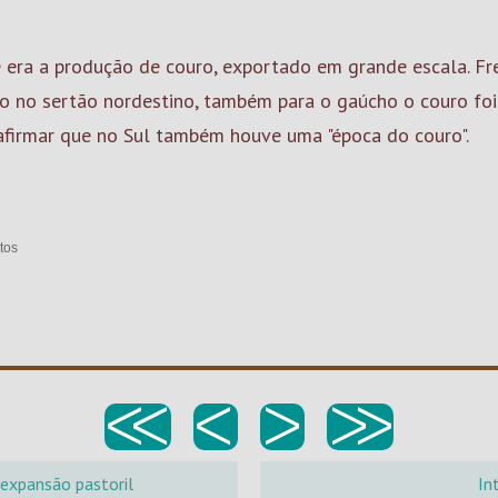
ade era a produção de couro, exportado em grande escala. F
omo no sertão nordestino, também para o gaúcho o couro fo
 afirmar que no Sul também houve uma "época do couro".
tos
<<
<
>
>>
 expansão pastoril
In