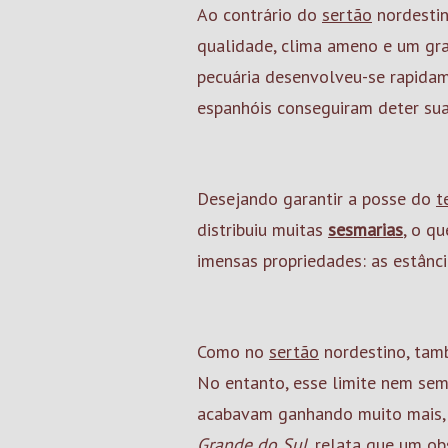
Ao contrário do
sertão
nordestin
qualidade, clima ameno e um gra
pecuária desenvolveu-se rapida
espanhóis conseguiram deter su
Desejando garantir a posse do
t
distribuiu muitas
sesmarias
, o q
imensas propriedades: as estânci
Como no
sertão
nordestino, tamb
No entanto, esse limite nem sem
acabavam ganhando muito mais, 
Grande do Sul
, relata que um o