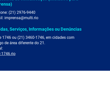
rensa)
fone: (21) 2976-9440
il: imprensa@multi.rio
idas, Serviços, Informações ou Denúncias
e 1746 ou (21) 3460-1746, em cidades com
go de área diferente do 21.
l:
1746.rio