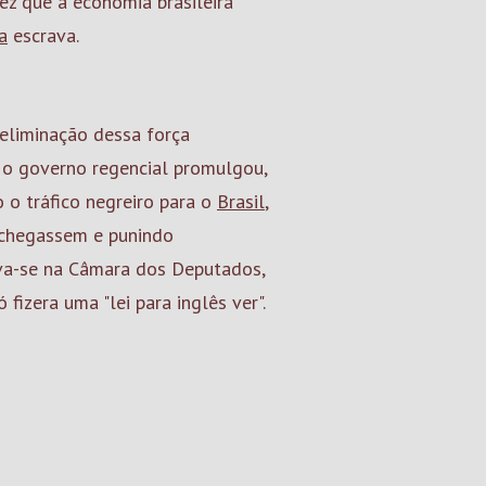
ez que a economia brasileira
a
escrava.
 eliminação dessa força
, o governo regencial promulgou,
 o tráfico negreiro para o
Brasil
,
i chegassem e punindo
va-se na Câmara dos Deputados,
 fizera uma "lei para inglês ver".