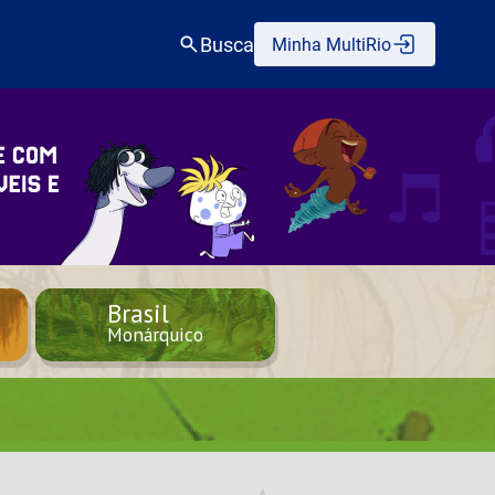
Busca
Minha MultiRio
Brasil
Monárquico