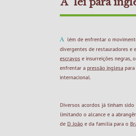
A "lei para ingl
Além de enfrentar o movimento das ruas e das tropas, os interesses
divergentes de restauradores e 
escravos
e insurreições negras, 
enfrentar a
pressão inglesa
para 
internacional.
Diversos acordos já tinham sido a
limitando o alcance e a abrangê
de
D. João
e da família para o
Br