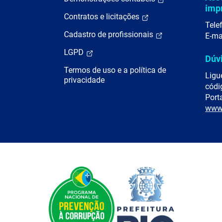
imp
Contratos e licitações
Tele
Cadastro de profissionais
E-ma
LGPD
Dúv
Termos de uso e a política de
Ligu
privacidade
códi
Porta
www.