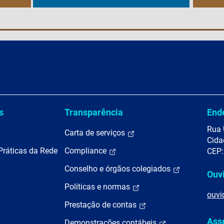
s
Transparência
End
Rua 
Carta de serviços
Cida
Práticas da Rede
Compliance
CEP:
Conselho e órgãos colegiados
Ouv
Políticas e normas
ouvi
Prestação de contas
Ass
Demonstrações contábeis