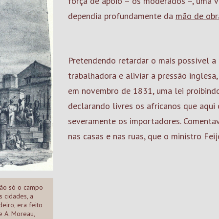
força de apoio – os moderados –, uma v
dependia profundamente da
mão de obr
Pretendendo retardar o mais possível a
trabalhadora e aliviar a pressão inglesa
em novembro de 1831, uma lei proibindo
declarando livres os africanos que aqu
severamente os importadores. Comenta
nas casas e nas ruas, que o ministro Feijó
 Não só o campo
 cidades, a
eiro, era feito
e A. Moreau,