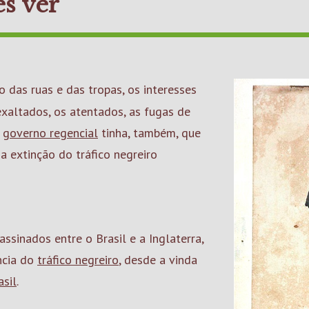
ês ver"
exaltados, os atentados, as fugas de
o
governo regencial
tinha, também, que
a extinção do tráfico negreiro
ssinados entre o Brasil e a Inglaterra,
ncia do
tráfico negreiro
, desde a vinda
asil
.