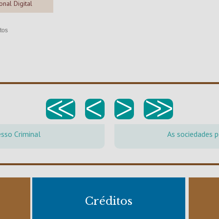
onal Digital
tos
<<
<
>
>>
sso Criminal
As sociedades p
Créditos