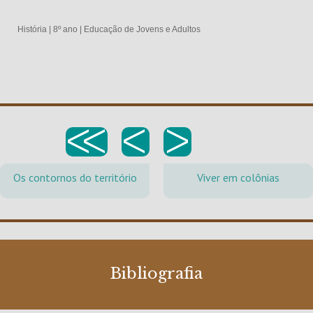
História
|
8º ano
|
Educação de Jovens e Adultos
<<
<
>
Os contornos do território
Viver em colônias
Bibliografia