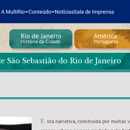
A MultiRio
Conteúdo
Notícias
Sala de Imprensa
Rio de Janeiro
América
História da Cidade
Portuguesa
e São Sebastião do Rio de Janeiro
Esta narrativa, construída por muitas vozes, conta a trajetória do