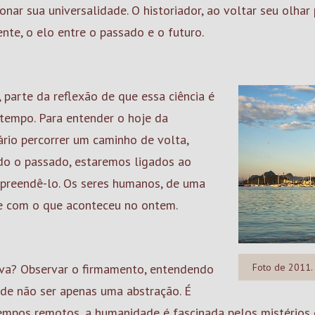
nar sua universalidade. O historiador, ao voltar seu olhar
sente, o elo entre o passado e o futuro.
 parte da reflexão de que essa ciência é
tempo. Para entender o hoje da
rio percorrer um caminho de volta,
do o passado, estaremos ligados ao
preendê-lo. Os seres humanos, de uma
se com o que aconteceu no ontem.
iva? Observar o firmamento, entendendo
Foto de 2011.
ode não ser apenas uma abstração. É
empos remotos, a humanidade é fascinada pelos mistérios d