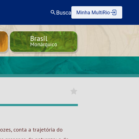
Busca
Minha MultiRio
Brasil
Monárquico