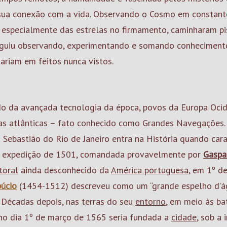
 sua conexão com a vida. Observando o Cosmo em constant
o especialmente das estrelas no firmamento, caminharam p
guiu observando, experimentando e somando conheciment
riam em feitos nunca vistos.
do da avançada tecnologia da época, povos da Europa Oci
s atlânticas – fato conhecido como Grandes Navegações. 
 Sebastião do Rio de Janeiro entra na História quando ca
a expedição de 1501, comandada provavelmente por
Gaspa
itoral
ainda desconhecido da
América portuguesa
, em 1º d
úcio
(1454-1512) descreveu como um “grande espelho d’ág
. Décadas depois, nas terras do seu
entorno
, em meio às ba
 no dia 1º de março de 1565 seria fundada a
cidade
, sob a