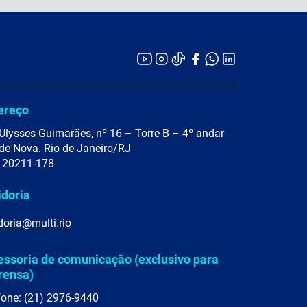
ereço
Ulysses Guimarães, nº 16 – Torre B – 4º andar
de Nova. Rio de Janeiro/RJ
 20211-178
idoria
doria@multi.rio
essoria de comunicação (exclusivo para
rensa)
fone: (21) 2976-9440