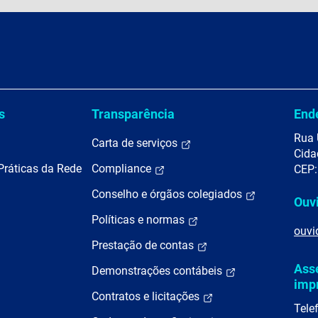
s
Transparência
End
Rua 
Carta de serviços
Cida
Práticas da Rede
Compliance
CEP:
Conselho e órgãos colegiados
Ouv
Políticas e normas
ouvi
Prestação de contas
Ass
Demonstrações contábeis
imp
Contratos e licitações
Tele