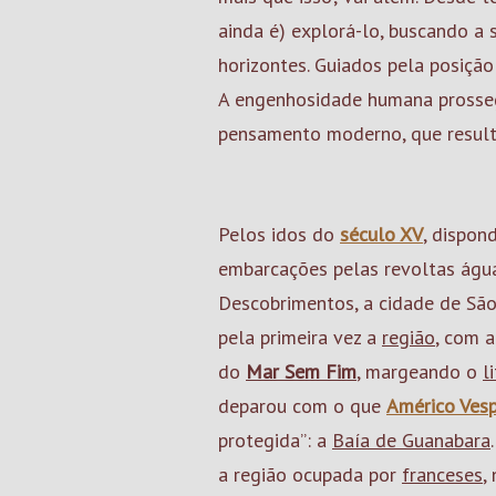
ainda é) explorá-lo, buscando a
horizontes. Guiados pela posiçã
A engenhosidade humana prosse
pensamento moderno, que resulta
Pelos idos do
século XV
, dispon
embarcações pelas revoltas água
Descobrimentos, a cidade de São
pela primeira vez a
região
, com 
do
Mar Sem Fim
, margeando o
l
deparou com o que
Américo Vesp
protegida”: a
Baía de Guanabara
a região ocupada por
franceses
,