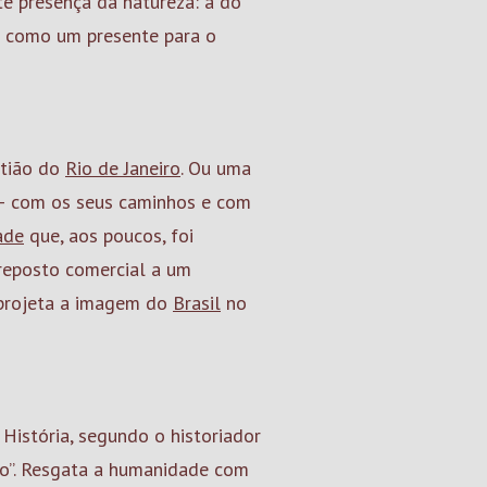
e presença da natureza: a do
ta como um presente para o
tião do
Rio de Janeiro
. Ou uma
 – com os seus caminhos e com
ade
que, aos poucos, foi
reposto comercial a um
 projeta a imagem do
Brasil
no
 História, segundo o historiador
ção”. Resgata a humanidade com