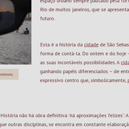
espaço urbano sempre pautado pela fort
Rio de muitos janeiros, que se apresen
futuro.
Esta é a história da
cidade
de São Sebas
forma de contá-la. Do ontem e do hoje
as suas incontáveis possibilidades. A
cid
ganhando papéis diferenciados – de ent
 commons
expressivo centro que, simbolicamente,
istória não há obra definitiva: há aproximações felizes”. A
 que outras disciplinas, se encontra em constante elabora