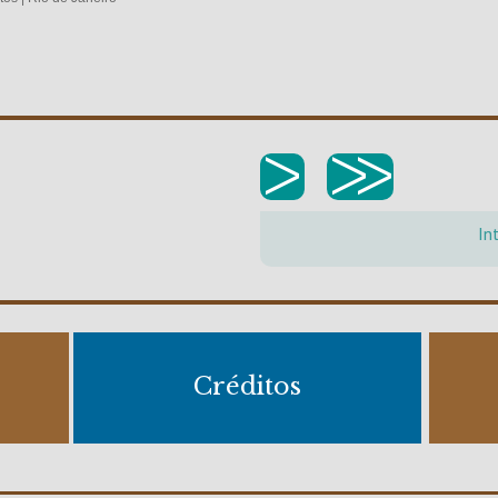
>
>>
In
Créditos