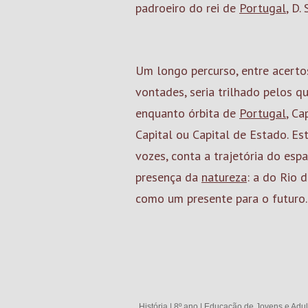
padroeiro do rei de
Portugal
, D.
Um longo percurso, entre acertos
vontades, seria trilhado pelos q
enquanto órbita de
Portugal
, Ca
Capital ou Capital de Estado. Est
vozes, conta a trajetória do es
presença da
natureza
: a do Rio 
como um presente para o futuro.
História
|
8º ano
|
Educação de Jovens e Adul