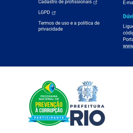
Cadastro de profissionais
E-ma
LGPD
Dúv
Termos de uso e a política de
Ligu
privacidade
códi
Porta
www.