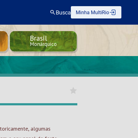
Busca
Minha MultiRio
Brasil
Monárquico
storicamente, algumas