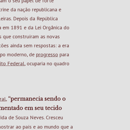
vam o seu papel de forte
itrine da nação republicana e
eiras. Depois da República
a em 1891 e da Lei Orgânica do
s que construíram as novas
tões ainda sem respostas: a era
mpo moderno, de
progresso
para
rito Federal
, ocuparia no quadro
ral
,
“permanecia sendo o
agmentado em seu tecido
rida de Souza Neves. Cresceu
ostrar ao país e ao mundo que a