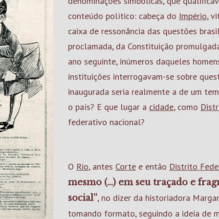
denominações simbólicas, que qualifica
conteúdo político: cabeça do
Império
, v
caixa de ressonância das questões brasil
proclamada, da Constituição promulgad
ano seguinte, inúmeros daqueles homen
instituições interrogavam-se sobre ques
inaugurada seria realmente a de um te
o país? E que lugar a
cidade
, como
Dist
federativo nacional?
O
Rio
, antes
Corte
e então
Distrito Fede
mesmo (...) em seu traçado e fr
, no dizer da historiadora Marga
social”
tomando formato, seguindo a ideia de m