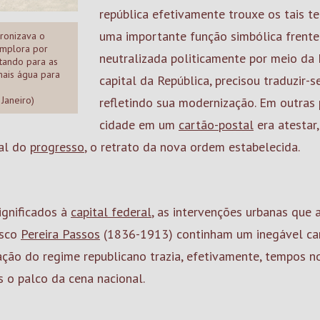
república efetivamente trouxe os tais t
uma importante função simbólica frente
ronizava o
implora por
neutralizada politicamente por meio da 
tando para as
mais água para
capital da República, precisou traduzir-
 Janeiro)
refletindo sua modernização. Em outras 
cidade em um
cartão-postal
era atestar,
tal do
progresso
, o retrato da nova ordem estabelecida.
ignificados à
capital federal
, as intervenções urbanas que
isco
Pereira Passos
(1836-1913) continham um inegável cará
ção do regime republicano trazia, efetivamente, tempos no
 o palco da cena nacional.