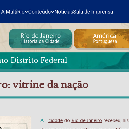
A MultiRio
Conteúdo
Notícias
Sala de Imprensa
Rio de Janeiro
América
História da Cidade
Portuguesa
mo Distrito Federal
o: vitrine da nação
A
cidade
do
Rio de Janeiro
recebeu, hi