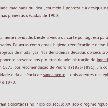
ade imaginada ou ideal, em meio à pobreza e à desigualda
 nas primeiras décadas de 1900.
riamente novidade. Desde a vinda da
corte
portuguesa par
nsados. Palavras como obras, higiene, reedificação e demo
rojetos de mudanças. Nas derradeiras décadas do século X
ponente presente nos projetos da administração do
Impér
em 1875, por recomendação de
Pedro II
(1825-1891), um con
ridade e da ausência de
saneamento
– dois agentes das ep
0 e 1970.
ram executadas no início do século XX, sob o regime repub