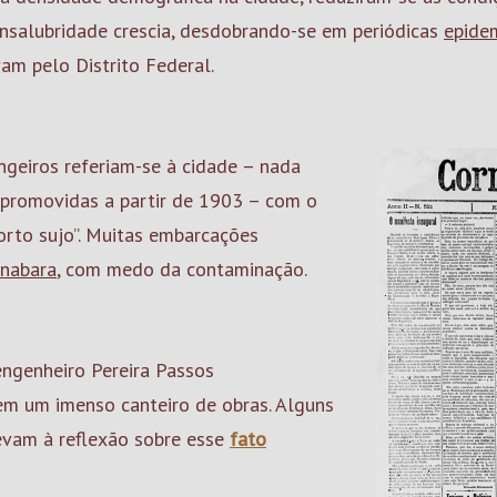
insalubridade crescia, desdobrando-se em periódicas
epide
am pelo Distrito Federal.
geiros referiam-se à cidade – nada
 promovidas a partir de 1903 – com o
orto sujo”. Muitas embarcações
anabara
, com medo da contaminação.
engenheiro Pereira Passos
m um imenso canteiro de obras. Alguns
levam à reflexão sobre esse
fato