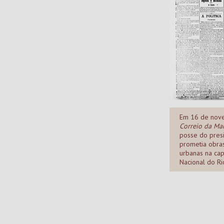
Em 16 de nove
Correio da Ma
posse do presi
prometia obra
urbanas na capi
Nacional do Ri