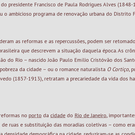
 do presidente Francisco de Paula Rodrigues Alves (1848-
u o ambicioso programa de renovação urbana do Distrito F
deram as reformas e as repercussões, podem ser retomados 
brasileira que descrevem a situação daquela época. As crô
ão do Rio – nascido João Paulo Emílio Cristóvão dos San
pobreza da cidade – ou o romance naturalista
O Cortiço
, 
edo (1857-1913), retratam a precariedade da vida dos ha
 reformas no
porto
da
cidade
do
Rio de Janeiro
, important
o de ruas e substituição das moradias coletivas – como e
a densidade demográfica na cidade, reduziram-se as condiç