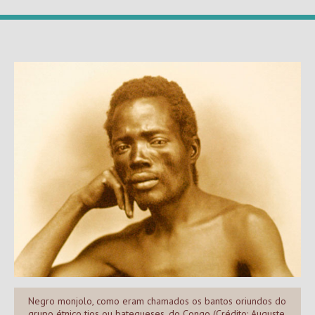
Negro monjolo, como eram chamados os bantos oriundos do
grupo étnico tios ou batequeses, do Congo (Crédito: Auguste