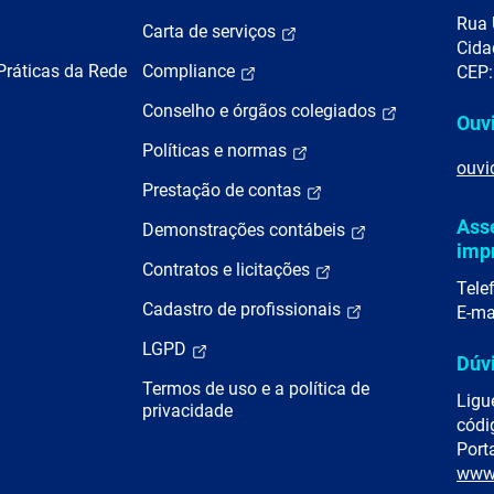
Rua 
Carta de serviços
Cida
Práticas da Rede
Compliance
CEP:
Conselho e órgãos colegiados
Ouv
Políticas e normas
ouvi
Prestação de contas
Ass
Demonstrações contábeis
imp
Contratos e licitações
Tele
Cadastro de profissionais
E-ma
LGPD
Dúv
Termos de uso e a política de
Ligu
privacidade
códi
Porta
www.