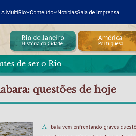
A MultiRio
Conteúdo
Notícias
Sala de Imprensa
Rio de Janeiro
América
História da Cidade
Portuguesa
ntes de ser o Rio
abara: questões de hoje
A
baía
vem enfrentando graves questõe