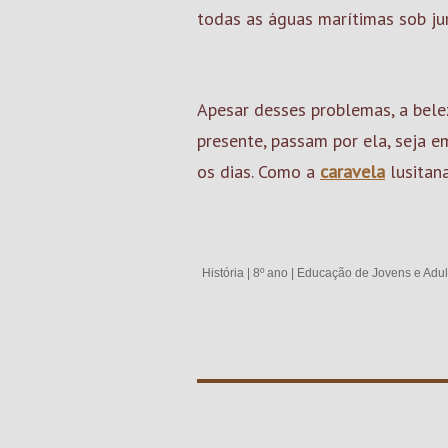
todas as águas marítimas sob jur
Apesar desses problemas, a bele
presente, passam por ela, seja 
os dias. Como a
caravela
lusitana
História
|
8º ano
|
Educação de Jovens e Adul