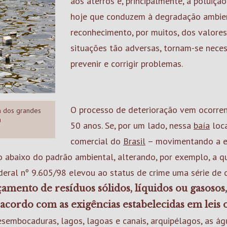
aos aterros e, principalmente, à poluiçã
hoje que conduzem à degradação ambien
reconhecimento, por muitos, dos valore
situações tão adversas, tornam-se neces
prevenir e corrigir problemas.
O processo de deterioração vem ocorre
m dos grandes
a
50 anos. Se, por um lado, nessa
baía
loca
comercial do
Brasil
– movimentando a ec
o abaixo do padrão ambiental, alterando, por exemplo, a qu
Federal nº 9.605/98 elevou ao status de crime uma série de
çamento de resíduos sólidos, líquidos ou gasosos,
sacordo com as exigências estabelecidas em leis
desembocaduras, lagos, lagoas e canais, arquipélagos, as ág