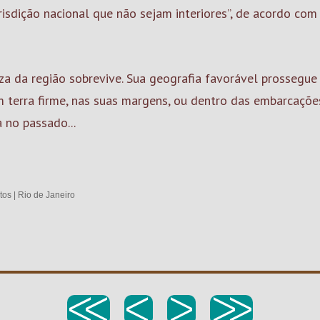
isdição nacional que não sejam interiores”, de acordo com 
za da região sobrevive. Sua geografia favorável prossegu
em terra firme, nas suas margens, ou dentro das embarcaçõ
 no passado...
tos
|
Rio de Janeiro
<<
<
>
>>