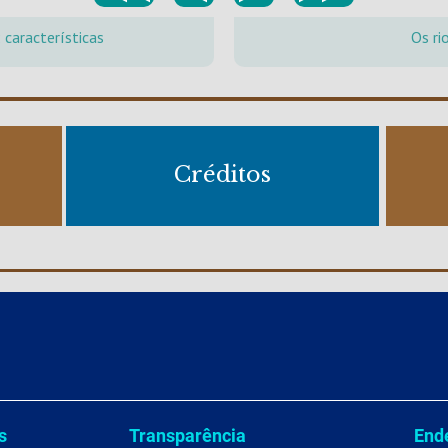
 características
Os ri
Créditos
s
Transparência
End