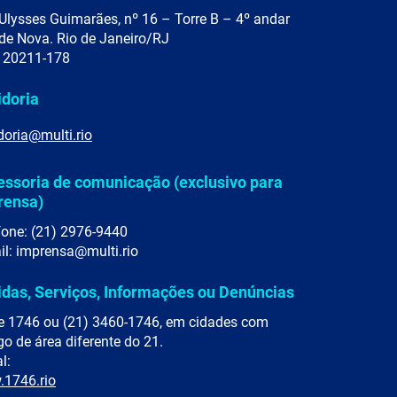
Ulysses Guimarães, nº 16 – Torre B – 4º andar
de Nova. Rio de Janeiro/RJ
 20211-178
idoria
doria@multi.rio
essoria de comunicação (exclusivo para
rensa)
fone: (21) 2976-9440
il: imprensa@multi.rio
idas, Serviços, Informações ou Denúncias
e 1746 ou (21) 3460-1746, em cidades com
go de área diferente do 21.
l:
1746.rio