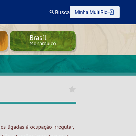
Busca
Minha MultiRio
Brasil
Monárquico
s ligadas à ocupação irregular,