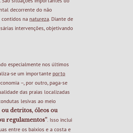
o. São situações importantes do
tal decorrente do não
s contidos na
natureza
. Diante de
sárias intervenções, objetivando
ndo especialmente nos últimos
liza-se um importante
porto
onomia –, por outro, paga-se
alidade das praias localizadas
 condutas lesivas ao meio
 ou detritos, óleos ou
.
Isso inclui
 ou regulamentos”
uas entre os baixios e a costa e