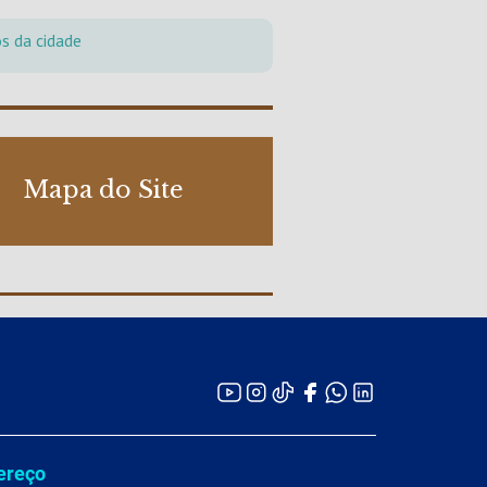
os da cidade
Mapa do Site
ereço