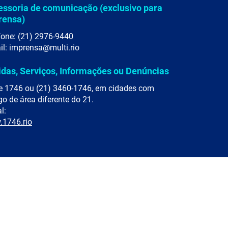
essoria de comunicação (exclusivo para
rensa)
fone: (21) 2976-9440
il: imprensa@multi.rio
idas, Serviços, Informações ou Denúncias
e 1746 ou (21) 3460-1746, em cidades com
go de área diferente do 21.
l:
1746.rio