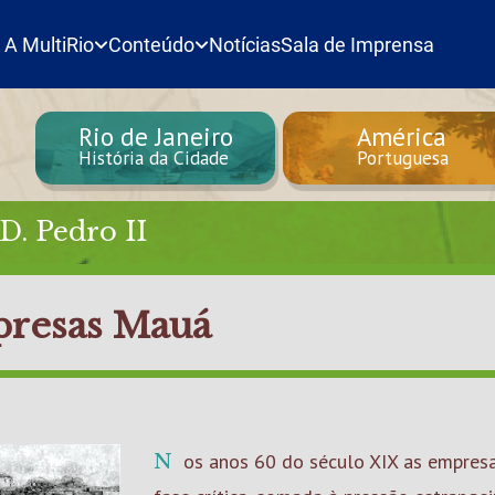
A MultiRio
Conteúdo
Notícias
Sala de Imprensa
Rio de Janeiro
América
História da Cidade
Portuguesa
D. Pedro II
presas Mauá
Nos anos 60 do século XIX as empres