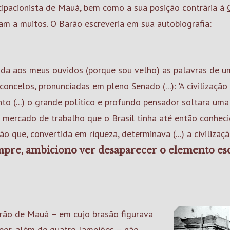
ipacionista de Mauá, bem como a sua posição contrária à
m a muitos. O Barão escreveria em sua autobiografia:
da aos meus ouvidos (porque sou velho) as palavras de um
oncelos, pronunciadas em pleno Senado (...): 'A civilização
nto (...) o grande político e profundo pensador soltara uma 
u mercado de trabalho que o Brasil tinha até então conheci
ção que, convertida em riqueza, determinava (...) a civilizaç
empre, ambiciono ver desaparecer o elemento es
rão de Mauá – em cujo brasão figurava
por, além de quatro lampiões – não