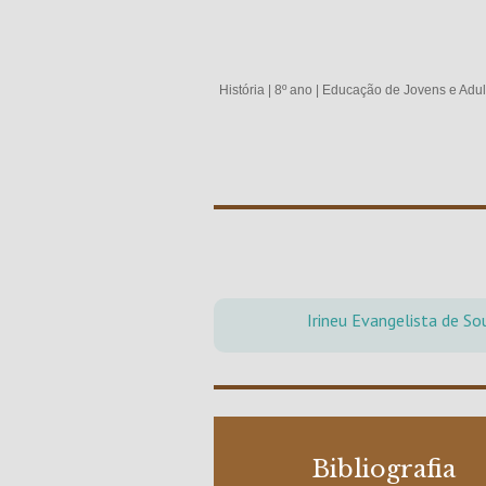
História
|
8º ano
|
Educação de Jovens e Adul
Irineu Evangelista de S
Bibliografia