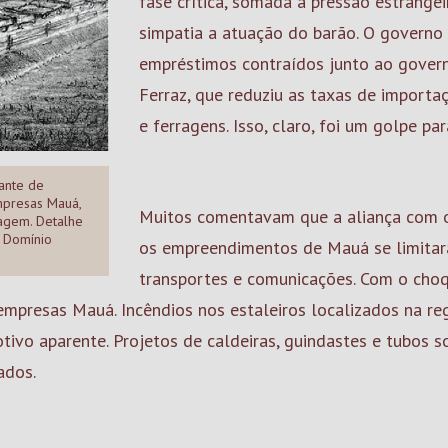
fase crítica, somada à pressão estrange
simpatia a atuação do barão. O governo 
empréstimos contraídos junto ao governo
Ferraz, que reduziu as taxas de importa
e ferragens. Isso, claro, foi um golpe p
iante de
mpresas Mauá,
Muitos comentavam que a aliança com o
tagem. Detalhe
. Domínio
os empreendimentos de Mauá se limitara
transportes e comunicações. Com o choqu
mpresas Mauá. Incêndios nos estaleiros localizados na re
tivo aparente. Projetos de caldeiras, guindastes e tubos 
ados.