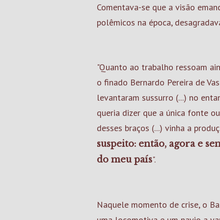
Comentava-se que a visão emanc
polêmicos na época, desagradava
"Quanto ao trabalho ressoam ain
o finado Bernardo Pereira de Vasc
levantaram sussurro (...) no enta
queria dizer que a única fonte o
desses braços (...) vinha a produ
suspeito: então, agora e s
".
do meu país
Naquele momento de crise, o Ba
uma locomotiva e um navio a va