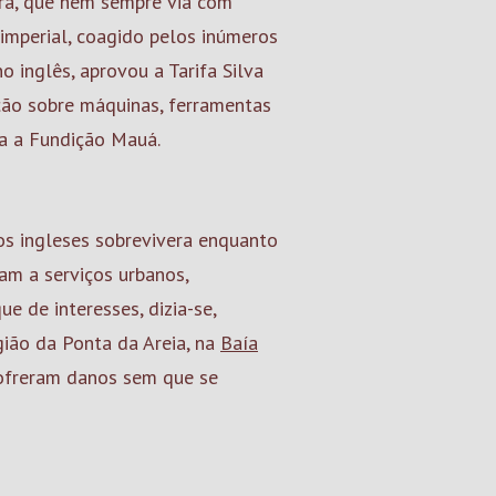
ira, que nem sempre via com
imperial, coagido pelos inúmeros
 inglês, aprovou a Tarifa Silva
ção sobre máquinas, ferramentas
ara a Fundição Mauá.
s ingleses sobrevivera enquanto
m a serviços urbanos,
e de interesses, dizia-se,
gião da Ponta da Areia, na
Baía
sofreram danos sem que se