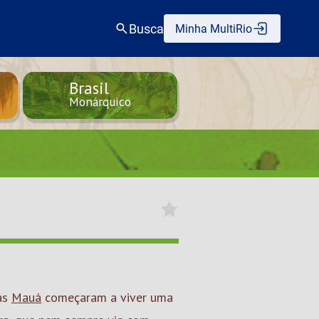
Busca
Minha MultiRio
Brasil
Monárquico
as
Mauá
começaram a viver uma