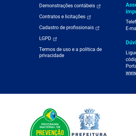
Ass
Demonstrações contábeis
imp
Contratos e licitações
Tele
Cadastro de profissionais
E-ma
LGPD
Dúv
Termos de uso e a política de
Ligu
privacidade
códi
Porta
www.