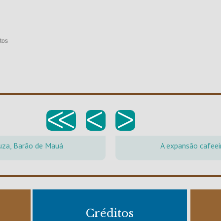
tos
<<
<
>
ouza, Barão de Mauá
A expansão cafeei
Créditos