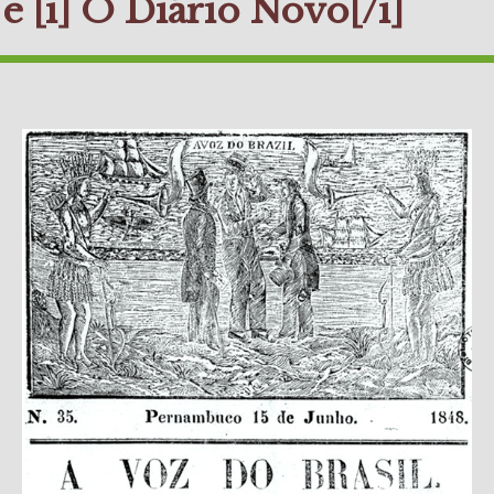
e [i] O Diário Novo[/i]