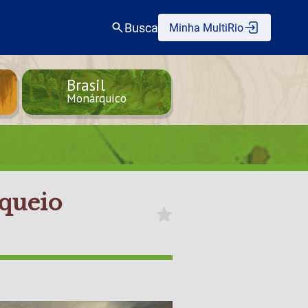
Busca
Minha MultiRio
Brasil
Monárquico
oqueio