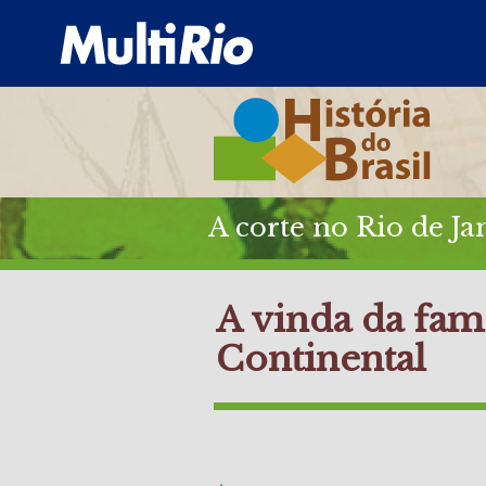
A corte no Rio de Ja
A vinda da famí
Continental