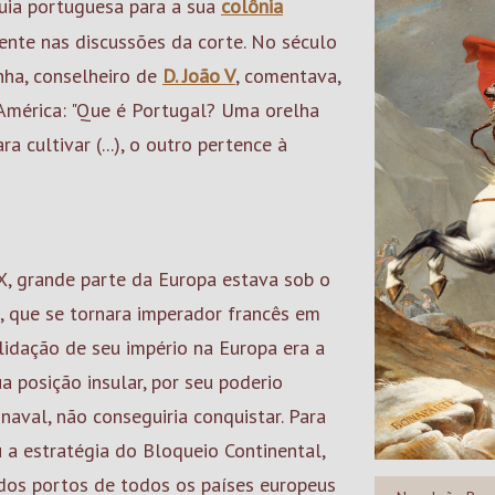
uia portuguesa para a sua
colônia
ente nas discussões da corte. No século
unha, conselheiro de
D. João V
, comentava,
América: "Que é Portugal? Uma orelha
a cultivar (...), o outro pertence à
X, grande parte da Europa estava sob o
 que se tornara imperador francês em
lidação de seu império na Europa era a
ua posição insular, por seu poderio
aval, não conseguiria conquistar. Para
 a estratégia do Bloqueio Continental,
dos portos de todos os países europeus