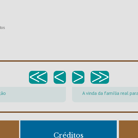
tos
<<
<
>
>>
ção
A vinda da família real para
Créditos