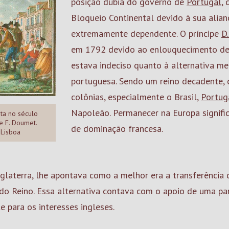
posição dúbia do governo de
Portugal
,
Bloqueio Continental devido à sua alian
extremamente dependente. O príncipe
D.
em 1792 devido ao enlouquecimento de s
estava indeciso quanto à alternativa m
portuguesa. Sendo um reino decadente, 
colônias, especialmente o Brasil,
Portug
Napoleão. Permanecer na Europa significa
ta no século
e F. Doumet.
de dominação francesa.
 Lisboa
Inglaterra, lhe apontava como a melhor era a transferência
e do Reino. Essa alternativa contava com o apoio de uma p
 para os interesses ingleses.