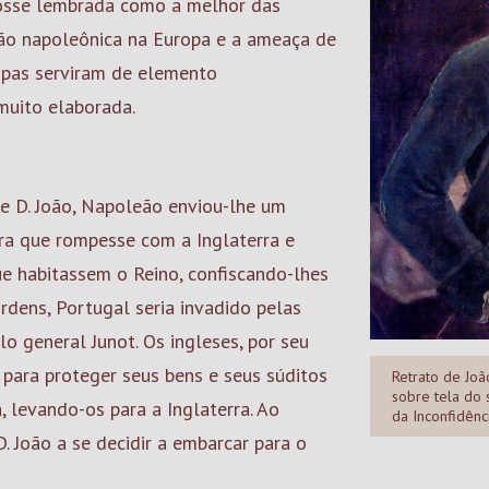
fosse lembrada como a melhor das
são napoleônica na Europa e a ameaça de
opas serviram de elemento
muito elaborada.
te D. João, Napoleão enviou-lhe um
ra que rompesse com a Inglaterra e
ue habitassem o Reino, confiscando-lhes
rdens, Portugal seria invadido pelas
o general Junot. Os ingleses, por seu
ara proteger seus bens e seus súditos
Retrato de Joã
sobre tela do 
 levando-os para a Inglaterra. Ao
da Inconfidênc
 João a se decidir a embarcar para o