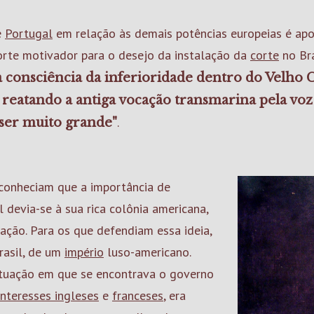
e
Portugal
em relação às demais potências europeias é apo
te motivador para o desejo da instalação da
corte
no Bra
 consciência da inferioridade dentro do Velho C
 reatando a antiga vocação transmarina pela vo
.
 ser muito grande"
econheciam que a importância de
 devia-se à sua rica colônia americana,
ação. Para os que defendiam essa ideia,
Brasil, de um
império
luso-americano.
situação em que se encontrava o governo
interesses ingleses
e
franceses
, era