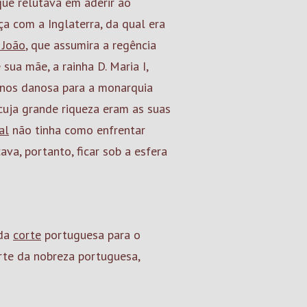
 que relutava em aderir ao
ça com a Inglaterra, da qual era
 João
, que assumira a regência
ua mãe, a rainha D. Maria I,
enos danosa para a monarquia
cuja grande riqueza eram as suas
al
não tinha como enfrentar
va, portanto, ficar sob a esfera
 da
corte
portuguesa para o
arte da nobreza portuguesa,