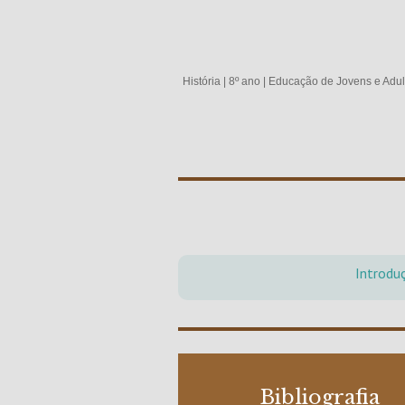
História
|
8º ano
|
Educação de Jovens e Adul
Introdu
Bibliografia