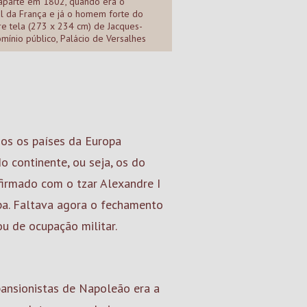
parte em 1802, quando era o
l da França e já o homem forte do
re tela (273 x 234 cm) de Jacques-
omínio público, Palácio de Versalhes
dos os países da Europa
o continente, ou seja, os do
, firmado com o tzar Alexandre I
pa. Faltava agora o fechamento
ou de ocupação militar.
ansionistas de Napoleão era a