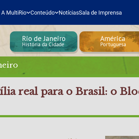
A MultiRio
Conteúdo
Notícias
Sala de Imprensa
Rio de Janeiro
América
História da Cidade
Portuguesa
neiro
lia real para o Brasil: o Bl