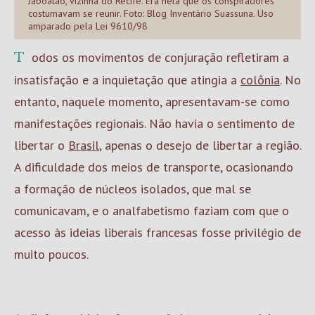
Jaboatão, vizinha do Recife. Era nela que os conspiradores
costumavam se reunir. Foto: Blog Inventário Suassuna. Uso
amparado pela Lei 9610/98
Todos os movimentos de conjuração refletiram a
insatisfação e a inquietação que atingia a
colônia
. No
entanto, naquele momento, apresentavam-se como
manifestações regionais. Não havia o sentimento de
libertar o
Brasil
, apenas o desejo de libertar a região.
A dificuldade dos meios de transporte, ocasionando
a formação de núcleos isolados, que mal se
comunicavam, e o analfabetismo faziam com que o
acesso às ideias liberais francesas fosse privilégio de
muito poucos.