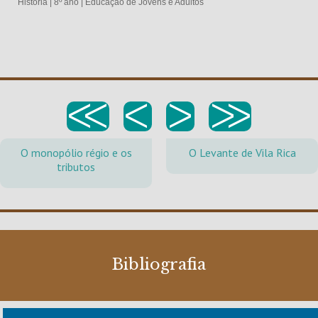
História
|
8º ano
|
Educação de Jovens e Adultos
<<
<
>
>>
O monopólio régio e os
O Levante de Vila Rica
tributos
Bibliografia