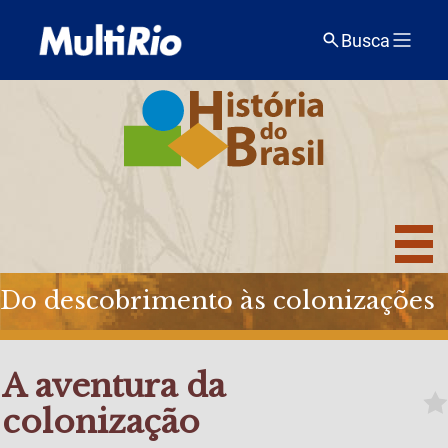
Busca
Do descobrimento às colonizações
A aventura da
colonização