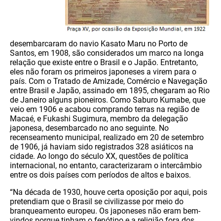
desembarcaram do navio Kasato Maru no Porto de
Santos, em 1908, são considerados um marco na longa
relação que existe entre o Brasil e o Japão. Entretanto,
eles não foram os primeiros japoneses a virem para o
país. Com o Tratado de Amizade, Comércio e Navegação
entre Brasil e Japão, assinado em 1895, chegaram ao Rio
de Janeiro alguns pioneiros. Como Saburo Kumabe, que
veio em 1906 e acabou comprando terras na região de
Macaé, e Fukashi Sugimura, membro da delegação
japonesa, desembarcado no ano seguinte. No
recenseamento municipal, realizado em 20 de setembro
de 1906, já haviam sido registrados 328 asiáticos na
cidade. Ao longo do século XX, questões de política
internacional, no entanto, caracterizaram o intercâmbio
entre os dois países com períodos de altos e baixos.
“Na década de 1930, houve certa oposição por aqui, pois
pretendiam que o Brasil se civilizasse por meio do
branqueamento europeu. Os japoneses não eram bem-
vindos porque tinham o fenótipo e a religião fora dos