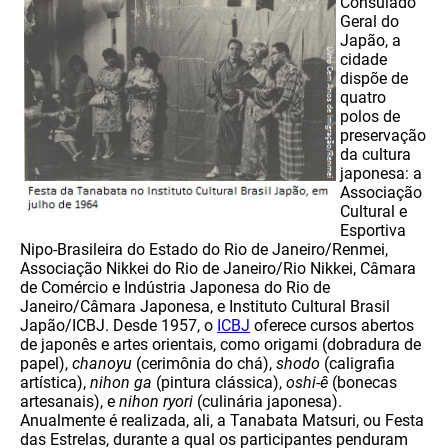
Consulado
Geral do
Japão, a
cidade
dispõe de
quatro
polos de
preservação
da cultura
japonesa: a
Associação
Cultural e
Esportiva
Nipo-Brasileira do Estado do Rio de Janeiro/Renmei,
Associação Nikkei do Rio de Janeiro/Rio Nikkei, Câmara
de Comércio e Indústria Japonesa do Rio de
Janeiro/Câmara Japonesa, e Instituto Cultural Brasil
Japão/ICBJ. Desde 1957, o
ICBJ
oferece cursos abertos
de japonês e artes orientais, como origami (dobradura de
papel),
chanoyu
(cerimônia do chá),
shodo
(caligrafia
artística),
nihon ga
(pintura clássica),
oshi-ê
(bonecas
artesanais), e
nihon ryori
(culinária japonesa).
Anualmente é realizada, ali, a Tanabata Matsuri, ou Festa
das Estrelas, durante a qual os participantes penduram