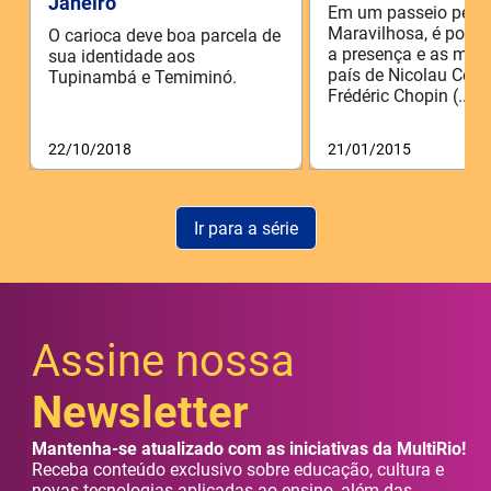
Janeiro
Em um passeio pela 
Maravilhosa, é possí
O carioca deve boa parcela de
a presença e as mar
sua identidade aos
país de Nicolau Copé
Tupinambá e Temiminó.
Frédéric Chopin (...)
22/10/2018
21/01/2015
Ir para a série
Assine nossa
Newsletter
Mantenha-se atualizado com as iniciativas da MultiRio!
Receba conteúdo exclusivo sobre educação, cultura e
novas tecnologias aplicadas ao ensino, além das