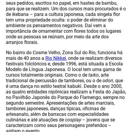
seus pedidos, escritos no papel, em hastes de bambu,
para que se realizem. Um dos cursos mais procurados é o
de ikebana – para a cultura japonesa, cada singela flor
tem uma propriedade oculta: o poder de eliminar do
ambiente os pensamentos negativos. Daí vem a
importância de ornamentar com flores todos os lugares
onde as pessoas se reúnam, por meio da arte dos
arranjos florais.
No bairro do Cosme Velho, Zona Sul do Rio, funciona há
mais de 40 anos a
Rio Nikkei
, onde se realizam diversos
festivais folclóricos e, desde 1996, está situada a Escola
Modelo de Língua Japonesa. O local tem uma gama de
cursos totalmente originais. Como o de
taiko
, arte
tradicional de percussão de tambores, ou o de
odori
, que
é uma dança no estilo teatral kabuki. Desde o ano 2000,
as quatro entidades nipônicas realizam a Festa do Japão,
no Pavilhão Japonês do Parque do Flamengo, sempre no
segundo semestre. Apresentações de artes marciais,
tambores japoneses, danças típicas, oficinas de
artesanato, além de barracas com especialidades
culinárias e até atuações de
cosplay
– jovens que se
caracterizam como seus personagens preferidos –
agitam o evento.