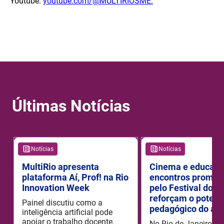
Youtube:
youtube.com/@MULTIRIOSME.
Últimas Notícias
Notícias
Notícias
MultiRio apresenta
Cinema e educaçã
plataforma Aí, Prof! na Rio
encontros promov
Innovation Week
pelo Festival do R
reforçam o potenc
Painel discutiu como a
pedagógico do aud
inteligência artificial pode
apoiar o trabalho docente,
No Rio de Janeiro, o