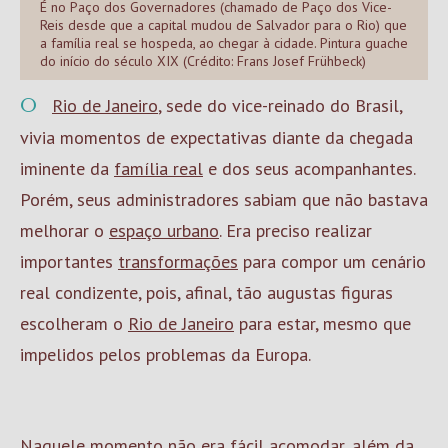
É no Paço dos Governadores (chamado de Paço dos Vice-
Reis desde que a capital mudou de Salvador para o Rio) que
a família real se hospeda, ao chegar à cidade. Pintura guache
do início do século XIX (Crédito: Frans Josef Frühbeck)
O
Rio de Janeiro
, sede do vice-reinado do Brasil,
vivia momentos de expectativas diante da chegada
iminente da
família real
e dos seus acompanhantes.
Porém, seus administradores sabiam que não bastava
melhorar o
espaço urbano
. Era preciso realizar
importantes
transformações
para compor um cenário
real condizente, pois, afinal, tão augustas figuras
escolheram o
Rio de Janeiro
para estar, mesmo que
impelidos pelos problemas da Europa.
Naquele momento não era fácil acomodar, além da