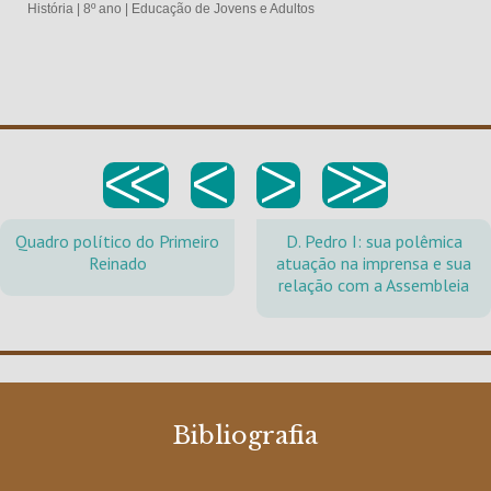
História
|
8º ano
|
Educação de Jovens e Adultos
<<
<
>
>>
Quadro político do Primeiro
D. Pedro I: sua polêmica
Reinado
atuação na imprensa e sua
relação com a Assembleia
Bibliografia