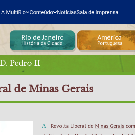
A MultiRio
Conteúdo
Notícias
Sala de Imprensa
Rio de Janeiro
América
História da Cidade
Portuguesa
D. Pedro II
ral de Minas Gerais
A Revolta Liberal de
Minas Gerais
come