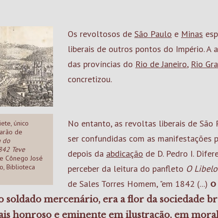
Os revoltosos de
São Paulo
e
Minas
esp
liberais de outros pontos do Império. A
das províncias do
Rio de Janeiro
,
Rio Gr
concretizou.
No entanto, as revoltas liberais de São
ete, único
arão de
ser confundidas com as manifestações p
a do
842 Teve
depois da
abdicação
de D. Pedro I. Dife
de Cônego José
, Biblioteca
perceber da leitura do panfleto
O Libel
de Sales Torres Homem, "em 1842 (...)
o
soldado mercenário, era a flor da sociedade bra
is honroso e eminente em ilustração, em moral