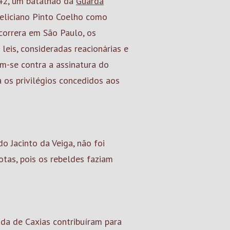
842, um batalhão da
Guarda
eliciano Pinto Coelho como
ocorrera em São Paulo, os
leis, consideradas reacionárias e
am-se contra a assinatura do
 os privilégios concedidos aos
do Jacinto da Veiga, não foi
otas, pois os rebeldes faziam
ada de Caxias contribuíram para