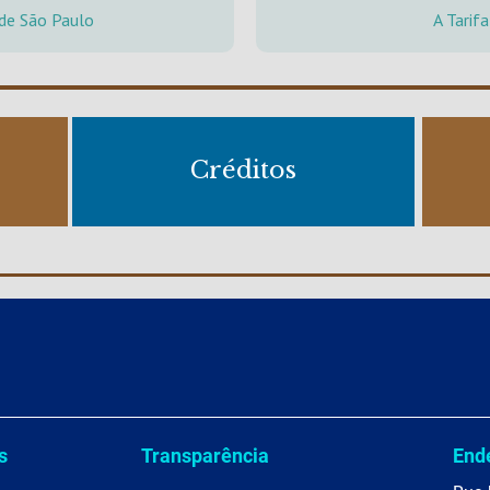
 de São Paulo
A Tarif
Créditos
s
Transparência
End