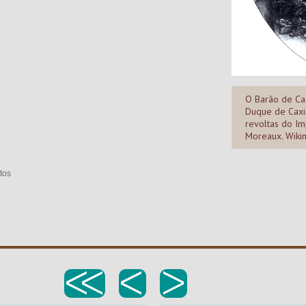
O Barão de Cax
Duque de Caxi
revoltas do Im
Moreaux. Wik
tos
<<
<
>