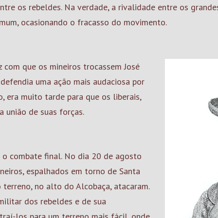
tre os rebeldes. Na verdade, a rivalidade entre os grandes 
comum, ocasionando o fracasso do movimento.
z com que os mineiros trocassem José
e defendia uma ação mais audaciosa por
, era muito tarde para que os liberais,
a união de suas forças.
a o combate final. No dia 20 de agosto
ineiros, espalhados em torno de Santa
o terreno, no alto do Alcobaça, atacaram.
ilitar dos rebeldes e de sua
traí-los para um terreno mais fácil, onde