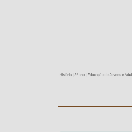
História
|
8º ano
|
Educação de Jovens e Adul