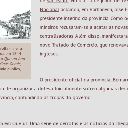
de
São Paulo
. No dia 10 de junho de 1
Nacional
aclamou, em Barbacena, José F
presidente interino da província. Como 
mineiros recusaram-se a acatar as novas 
centralizadoras. Além disso, manifestar
novo Tratado de Comércio, que renovava
volta mineira
ingleses.
cada em 1844
ico Que no Ano
Minas Gerais
,
nio público,
O presidente oficial da província, Bernar
ou de organizar a defesa. Inicialmente sofreu algumas derr
víncia, confundindo as tropas do governo.
 foi em Queluz. Uma série de derrotas e as notícias da cheg