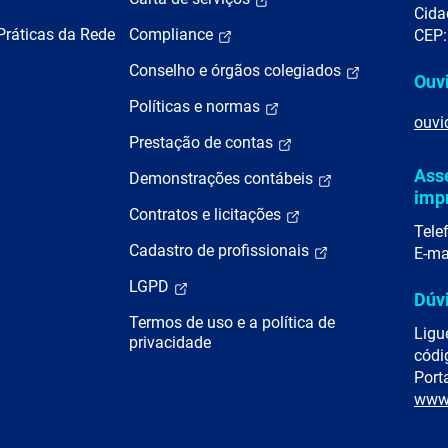
Cida
Práticas da Rede
Compliance
CEP:
Conselho e órgãos colegiados
Ouv
Políticas e normas
ouvi
Prestação de contas
Ass
Demonstrações contábeis
imp
Contratos e licitações
Tele
Cadastro de profissionais
E-ma
LGPD
Dúv
Termos de uso e a política de
Ligu
privacidade
códi
Porta
www.