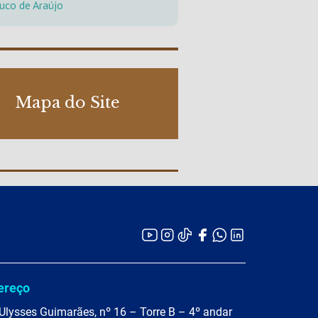
uco de Araújo
Mapa do Site
ereço
Ulysses Guimarães, nº 16 – Torre B – 4º andar