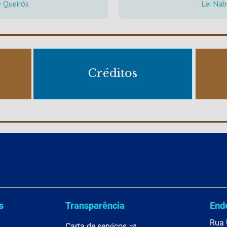
e Queirós
Lei Nab
Créditos
s
Transparência
End
Rua 
Carta de serviços