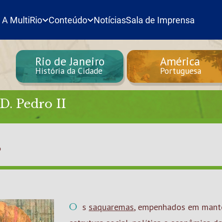
A MultiRio
Conteúdo
Notícias
Sala de Imprensa
Rio de Janeiro
América
História da Cidade
Portuguesa
D. Pedro II
s
Os
saquaremas
, empenhados em mante