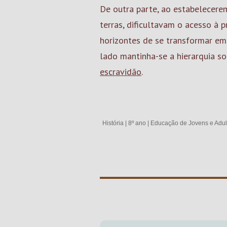
De outra parte, ao estabelecerem
terras, dificultavam o acesso à
horizontes de se transformar em 
lado mantinha-se a hierarquia so
escravidão
.
História
|
8º ano
|
Educação de Jovens e Adul