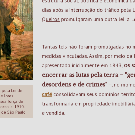
estrutura social, política e econômica d
dias após a interrupção do tráfico pela 
Queirós
promulgaram uma outra lei: a Le
Tantas leis não foram promulgadas no 
medidas vinculadas. Assim, por meio da 
apresentada inicialmente em 1843,
os 
encerrar as lutas pela terra – "
–, no mome
desordens e de crimes"
a pela Lei de
café
consolidavam seus domínios territoria
de lotes
 sua força de
transformaria em propriedade imobiliária
occo, c. 1910.
e vendida.
o de São Paulo