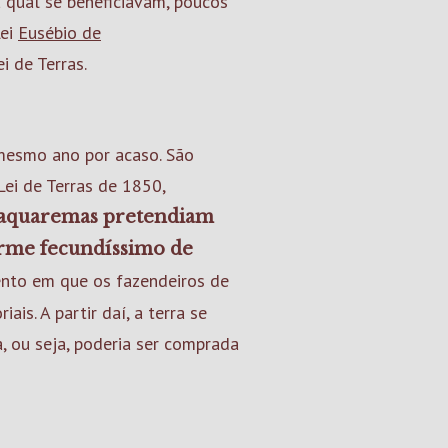
a qual se beneficiavam, poucos
Lei
Eusébio de
i de Terras.
mesmo ano por acaso. São
Lei de Terras de 1850,
saquaremas pretendiam
germe fecundíssimo de
nto em que os fazendeiros de
is. A partir daí, a terra se
, ou seja, poderia ser comprada