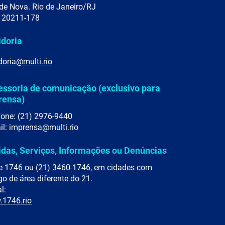
de Nova. Rio de Janeiro/RJ
 20211-178
idoria
doria@multi.rio
essoria de comunicação (exclusivo para
rensa)
fone: (21) 2976-9440
il: imprensa@multi.rio
idas, Serviços, Informações ou Denúncias
e 1746 ou (21) 3460-1746, em cidades com
go de área diferente do 21.
l:
1746.rio