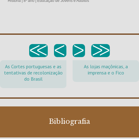
História
|
8º ano
|
Educação de Jovens e Adultos
<<
<
>
>>
As Cortes portuguesas e as
As lojas maçônicas, a
tentativas de recolonização
imprensa e o Fico
do Brasil
Bibliografia