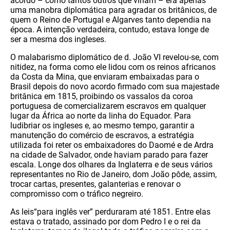
acordo – como tantos outros que viriam – era apenas
uma manobra diplomática para agradar os britânicos, de
quem o Reino de Portugal e Algarves tanto dependia na
época. A intenção verdadeira, contudo, estava longe de
ser a mesma dos ingleses.
O malabarismo diplomático de d. João VI revelou-se, com
nitidez, na forma como ele lidou com os reinos africanos
da Costa da Mina, que enviaram embaixadas para o
Brasil depois do novo acordo firmado com sua majestade
britânica em 1815, proibindo os vassalos da coroa
portuguesa de comercializarem escravos em qualquer
lugar da África ao norte da linha do Equador. Para
ludibriar os ingleses e, ao mesmo tempo, garantir a
manutenção do comércio de escravos, a estratégia
utilizada foi reter os embaixadores do Daomé e de Ardra
na cidade de Salvador, onde haviam parado para fazer
escala. Longe dos olhares da Inglaterra e de seus vários
representantes no Rio de Janeiro, dom João pôde, assim,
trocar cartas, presentes, galanterias e renovar o
compromisso com o tráfico negreiro.
As leis“para inglês ver” perduraram até 1851. Entre elas
estava o tratado, assinado por dom Pedro I e o rei da