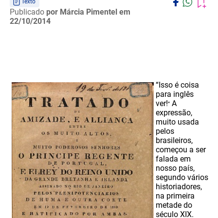
Texto
Publicado
por Márcia Pimentel
em
22/10/2014
“Isso é coisa
para inglês
ver!
A
”
expressão,
muito usada
pelos
brasileiros,
começou a ser
falada em
nosso país,
segundo vários
historiadores,
na primeira
metade do
século XIX.