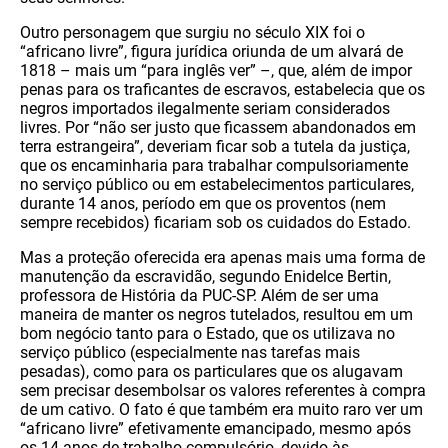
Outro personagem que surgiu no século XIX foi o
“africano livre”, figura jurídica oriunda de um alvará de
1818 – mais um “para inglês ver” –, que, além de impor
penas para os traficantes de escravos, estabelecia que os
negros importados ilegalmente seriam considerados
livres. Por “não ser justo que ficassem abandonados em
terra estrangeira”, deveriam ficar sob a tutela da justiça,
que os encaminharia para trabalhar compulsoriamente
no serviço público ou em estabelecimentos particulares,
durante 14 anos, período em que os proventos (nem
sempre recebidos) ficariam sob os cuidados do Estado.
Mas a proteção oferecida era apenas mais uma forma de
manutenção da escravidão, segundo Enidelce Bertin,
professora de História da PUC-SP. Além de ser uma
maneira de manter os negros tutelados, resultou em um
bom negócio tanto para o Estado, que os utilizava no
serviço público (especialmente nas tarefas mais
pesadas), como para os particulares que os alugavam
sem precisar desembolsar os valores referentes à compra
de um cativo. O fato é que também era muito raro ver um
“africano livre” efetivamente emancipado, mesmo após
os 14 anos de trabalho compulsório, devido às