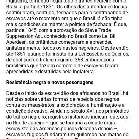
Inglaterra, tornando ilegal todo o tráfico negreiro com o
Brasil a partir de 1831. Os olhos das autoridades locais
continuaram, contudo, fechados para o contrabando de
escravos até o momento em que o Brasil já não tinha
mais condições de manter a política de fachada. É que,
partir de 1845, com a aprovação do Slave Trade
Suppression Act, conhecido no Brasil como Lei Bill
Aberdeen, os britânicos começaram a apreender,
unilateralmente, todos os navios negreiros. Desde então,
até 1851, quando foi instituída a Lei Eusébio de Queirós,
de abolição do tráfico negreiro, 368 embarcações
brasileiras que faziam comércio de escravos foram
apreendidas e destruídas pela Inglaterra.
Resistência negra e novos pesonagens
Desde o início da escravidão dos africanos no Brasil, há
notícias sobre várias formas de rebeldia dos negros
contra os maus-tratos, a exploração, a humilhação e a
condição de cativo. Ainda no século XVI, nos primórdios
do tráfico negreiro, registros históricos indicam que, aqui
no Rio de Janeiro – que se tornaria a cidade mais
escravista das Américas poucas décadas depois –,
escravos fugidos fundaram um quilombo nas matas do