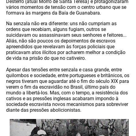
Desterro (atual Morro de Santa Teresa) e protagonizaram
vários momentos de tensão com o centro urbano que se
formava às margens da Baía de Guanabara.
Na senzala não era diferente: uns não cumpriam as
ordens que recebiam, alguns fugiam, outros se
suicidavam ou assassinavam seus senhores e feitores...
Aliás, não são poucos os depoimentos de escravos
apreendidos que revelavam às forças policiais que
praticavam atos ilícitos por acharem melhor a condição
de vida na prisão do que no cativeiro.
Apesar das tensões entre senzala e casa grande, entre
quilombos e sociedade, entre portugueses e britânicos, os
negros tiveram que aguardar até o fim do século XIX para
verem o fim da escravidão no Brasil, último país do
mundo a libertá-los. Mas, com o tempo, a resistência dos
cativos e as pressões inglesas acabaram impondo à
sociedade escravista novos mecanismos para sobreviver
diante das pressões abolicionistas.