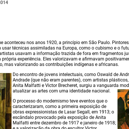
2014
e aconteceu nos anos 1920, a princípio em São Paulo. Pintores, 
m usar técnicas assimiladas na Europa, como o cubismo e o fut
rtistas usavam a informação trazida de fora em fragmentos ju
da própria experiência. Eles valorizavam e afirmavam positivam
do, mas valorizando as contribuições indígenas e africanas.
Do encontro de jovens intelectuais, como Oswald de And
Andrade (que não eram parentes), com artistas plásticos,
Anita Malfatti e Victor Brecheret, surgiu a vanguarda mod
atualizar as artes com uma identidade nacional.
O processo do modernismo teve eventos que o
caracterizaram, como a primeira exposição de
obras expressionistas de Lasar Segall, em 1913; o
escândalo provocado pela exposição de Anita
Malfatti entre dezembro de 1917 e janeiro de 1918;
e a valorização da obra do escultor Victor