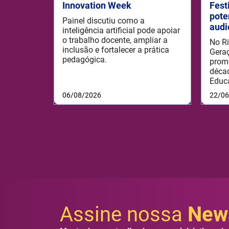
Innovation Week
Fest
pote
Painel discutiu como a
audi
inteligência artificial pode apoiar
o trabalho docente, ampliar a
No Ri
inclusão e fortalecer a prática
Geraç
pedagógica.
prom
déca
Educ
06/08/2026
22/0
Assine nossa
News