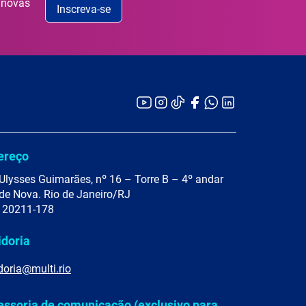
 novas
Inscreva-se
ereço
Ulysses Guimarães, nº 16 – Torre B – 4º andar
de Nova. Rio de Janeiro/RJ
 20211-178
idoria
doria@multi.rio
essoria de comunicação (exclusivo para