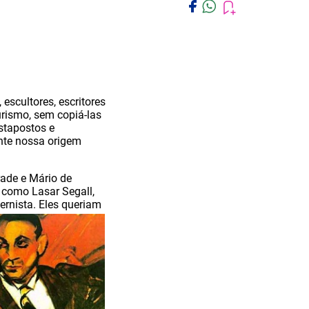
escultores, escritores
urismo, sem copiá-las
stapostos e
ente nossa origem
rade e Mário de
 como Lasar Segall,
ernista. Eles queriam