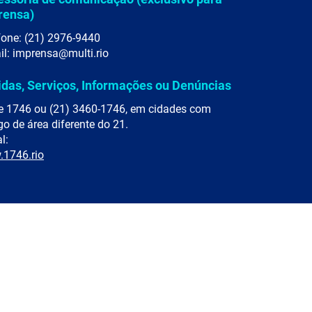
rensa)
fone: (21) 2976-9440
il: imprensa@multi.rio
idas, Serviços, Informações ou Denúncias
e 1746 ou (21) 3460-1746, em cidades com
go de área diferente do 21.
l:
1746.rio