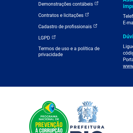
Demonstrações contábeis
imp
Contratos e licitações
Tele
E-ma
Cadastro de profissionais
Dúv
LGPD
Ligu
Termos de uso e a política de
códi
privacidade
Porta
www.