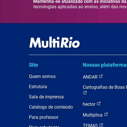
Mantenha-se atualizado com as iniciativas da 
tecnologias aplicadas ao ensino, além das nov
Site
Nossas plataforma
Quem somos
ANDAR
Estrutura
Cartografias de Boas 
Sala de imprensa
hector
Catálogo de conteúdo
Multiplica
Para professor
TEMAS