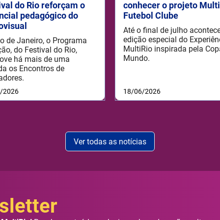
ival do Rio reforçam o
conhecer o projeto Mult
ncial pedagógico do
Futebol Clube
ovisual
Até o final de julho aconte
edição especial do Experiên
o de Janeiro, o Programa
MultiRio inspirada pela Cop
ão, do Festival do Rio,
Mundo.
ove há mais de uma
da os Encontros de
adores.
6/2026
18/06/2026
Ver todas as notícias
letter