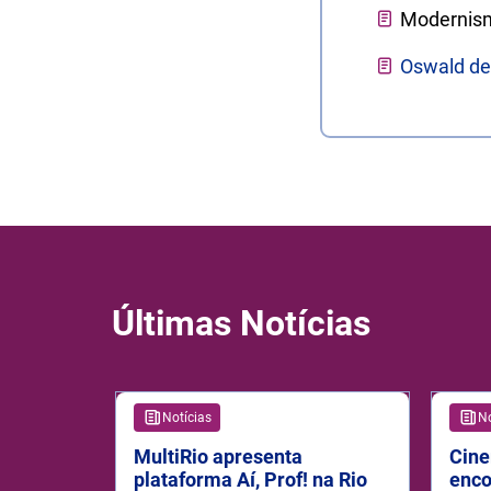
Modernis
Oswald de
Últimas Notícias
Notícias
No
MultiRio apresenta
Cine
plataforma Aí, Prof! na Rio
enco