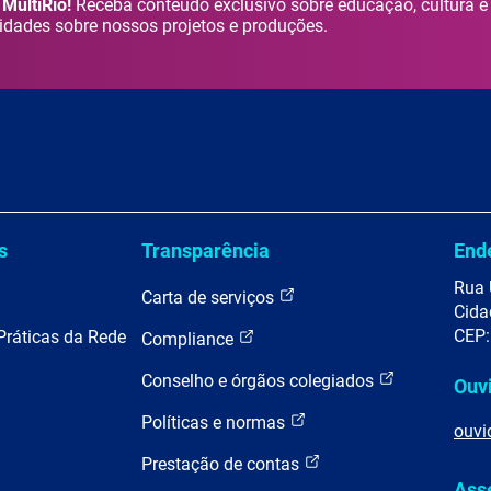
MultiRio!
Receba conteúdo exclusivo sobre educação, cultura e
idades sobre nossos projetos e produções.
s
Transparência
End
Rua 
Carta de serviços
Cida
CEP:
Práticas da Rede
Compliance
Conselho e órgãos colegiados
Ouv
Políticas e normas
ouvi
Prestação de contas
Ass