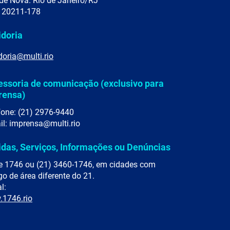
de Nova. Rio de Janeiro/RJ
 20211-178
idoria
doria@multi.rio
essoria de comunicação (exclusivo para
rensa)
fone: (21) 2976-9440
il: imprensa@multi.rio
idas, Serviços, Informações ou Denúncias
e 1746 ou (21) 3460-1746, em cidades com
go de área diferente do 21.
l:
1746.rio