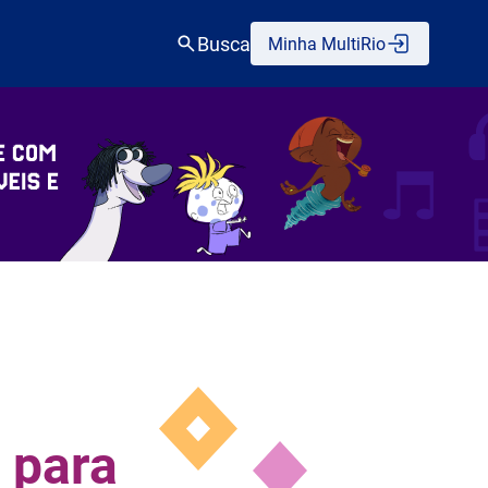
Busca
Minha MultiRio
 para