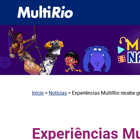
Início
>
Notícias
> Experiências MultiRio recebe g
Experiências Mu