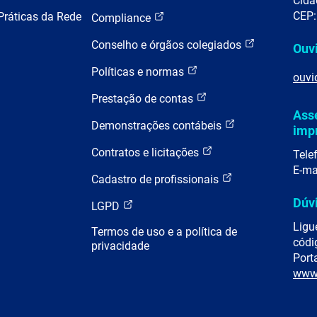
Cida
CEP:
Práticas da Rede
Compliance
Conselho e órgãos colegiados
Ouv
Políticas e normas
ouvi
Prestação de contas
Ass
Demonstrações contábeis
imp
Contratos e licitações
Tele
E-ma
Cadastro de profissionais
Dúv
LGPD
Ligu
Termos de uso e a política de
códi
privacidade
Porta
www.