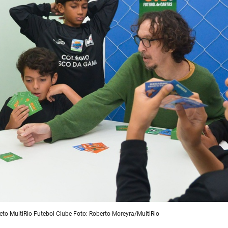
eto MultiRio Futebol Clube Foto: Roberto Moreyra/MultiRio