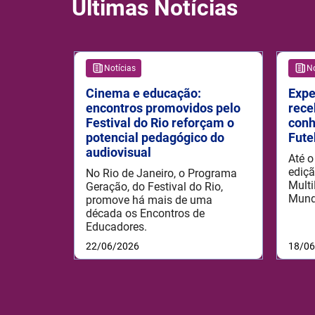
Últimas Notícias
Notícias
No
Cinema e educação:
Expe
encontros promovidos pelo
rece
Festival do Rio reforçam o
conh
potencial pedagógico do
Fute
audiovisual
Até o
ediçã
No Rio de Janeiro, o Programa
Multi
Geração, do Festival do Rio,
Mun
promove há mais de uma
década os Encontros de
Educadores.
22/06/2026
18/0