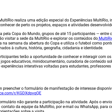
a MultiRio realiza uma edição especial do Experiências MultiRio, 
 conhecer de perto os projetos, espaços e atividades desenvolvi
da pela Copa do Mundo, grupos de até 15 participantes — entre c
o visitar a sede da MultiRio e explorar os conteúdos do
MultiRi
a na semana da abertura do Copa e utiliza o futebol como ponto
ados à cultura, história, geografia, cidadania e identidade.
articipantes terão a oportunidade de conhecer e interagir com os
 jogos educativos, minidocumentário, curadoria de conteúdo so
e experiências interativas voltadas para estudantes, professore
 preencher o formulário de manifestação de interesse disponív
ffice.com/r/KGDXdpvqQE
rmulário não garante a participação na atividade. Após o envio
 contato da equipe da MultiRio, por e-mail ou WhatsApp, para 
ientações sobre a visita.