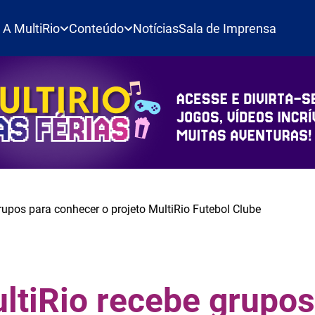
A MultiRio
Conteúdo
Notícias
Sala de Imprensa
rupos para conhecer o projeto MultiRio Futebol Clube
ltiRio recebe grupos