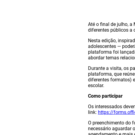
Até o final de julho, 
diferentes públicos a
Nesta edição, inspira
adolescentes — poderã
plataforma foi lançad
abordar temas relacion
Durante a visita, os p
plataforma, que reúne
diferentes formatos) 
escolar.
Como participar
Os interessados devem
link:
https://forms.o
O preenchimento do fo
necessário aguardar o
agendamento e mais or