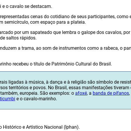
oi e o cavalo se destacam.
epresentadas cenas do cotidiano de seus participantes, como 
 em semicírculo, com espaço para a plateia.
arcado por um sapateado que lembra o galope dos cavalos, por
 de saltos rápidos.
nduzem a trama, ao som de instrumentos como a rabeca, o pande
inho recebeu o título de Patrimônio Cultural do Brasil.
ais ligadas à música, à dança e à religião são símbolo de resis
ersos territórios e povos. No Brasil, essas manifestações tiveram
e, também, europeia. São exemplos: o
afoxé
, a
banda de pífanos
,
ticumbi
e o cavalo-marinho.
o Histórico e Artístico Nacional (Iphan).