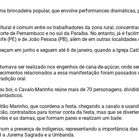
a brincadeira popular, que envolve performances dramáticas, p
tural é comum entre os trabalhadores da zona rural, concentrad
rte de Pernambuco e no sul da Paraíba. No entanto, já é facilm
ife (PE) e de João Pessoa (PB), além de em outras localidades d
çam em junho e seguem até 6 de janeiro, quando a Igreja Catól
tumava ser realizado nos engenhos de cana-de-açúcar, onde seu
ecimentos relacionados a essa manifestação foram passados 
radição oral.
 boi, o Cavalo-Marinho reúne mais de 70 personagens, dividido
antásticos.
pitão Marinho, que coordena a festa, chegando a cavalo e usan
ão, contratados para tomar conta da festa, mas que se divert
ntes e as damas, que formam pares e realizam um baile.
m a presença de indígenas, representando a importância das re
al a Jurema Sagrada e a Umbanda.