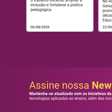
o trabalho docente, ampliar a
No Ri
inclusão e fortalecer a prática
Geraç
pedagógica.
prom
déca
Educ
06/08/2026
22/0
Assine nossa
News
Mantenha-se atualizado com as iniciativas da 
tecnologias aplicadas ao ensino, além das nov