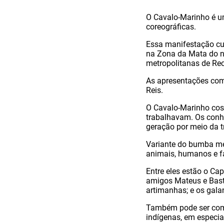
O Cavalo-Marinho é um
coreográficas.
Essa manifestação cul
na Zona da Mata do no
metropolitanas de Rec
As apresentações come
Reis.
O Cavalo-Marinho cos
trabalhavam. Os conh
geração por meio da t
Variante do bumba meu
animais, humanos e f
Entre eles estão o Ca
amigos Mateus e Basti
artimanhas; e os gala
Também pode ser comu
indígenas, em especi