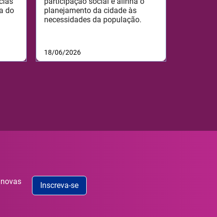
cias
participação social e alinha o
a do
planejamento da cidade às
necessidades da população.
18/06/2026
 novas
Inscreva-se