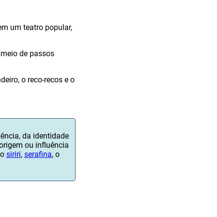
em um teatro popular,
 meio de passos
iro, o reco-recos e o
tência, da identidade
 origem ou influência
 o
siriri
,
serafina
, o