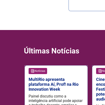
Últimas Notícias
Notícias
No
MultiRio apresenta
Cine
plataforma Aí, Prof! na Rio
enco
Innovation Week
Fest
pote
Painel discutiu como a
audi
inteligência artificial pode apoiar