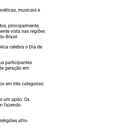
oéticas, musicais e
os, principalmente,
ente vista nas regiões
o Brasil.
ica celebra o Dia de
s participantes
de geração em
s em três categorias:
do um apito. Os
em fazendo
ligiões afro-