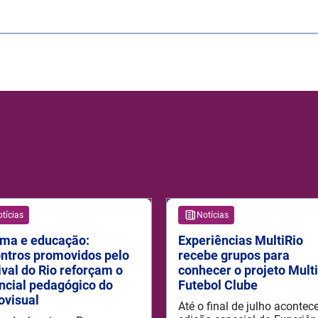
tícias
Notícias
ma e educação:
Experiências MultiRio
ntros promovidos pelo
recebe grupos para
ival do Rio reforçam o
conhecer o projeto Mult
ncial pedagógico do
Futebol Clube
ovisual
Até o final de julho aconte