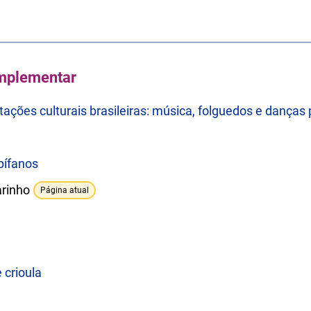
mplementar
ações culturais brasileiras: música, folguedos e danças
pífanos
rinho
Página atual
 crioula