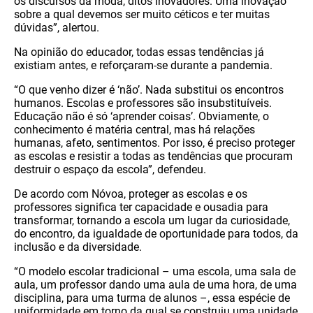
os discursos da moda, ditos inovadores. Uma inovação
sobre a qual devemos ser muito céticos e ter muitas
dúvidas”, alertou.
Na opinião do educador, todas essas tendências já
existiam antes, e reforçaram-se durante a pandemia.
“O que venho dizer é ‘não’. Nada substitui os encontros
humanos. Escolas e professores são insubstituíveis.
Educação não é só ‘aprender coisas’. Obviamente, o
conhecimento é matéria central, mas há relações
humanas, afeto, sentimentos. Por isso, é preciso proteger
as escolas e resistir a todas as tendências que procuram
destruir o espaço da escola”, defendeu.
De acordo com Nóvoa, proteger as escolas e os
professores significa ter capacidade e ousadia para
transformar, tornando a escola um lugar da curiosidade,
do encontro, da igualdade de oportunidade para todos, da
inclusão e da diversidade.
“O modelo escolar tradicional – uma escola, uma sala de
aula, um professor dando uma aula de uma hora, de uma
disciplina, para uma turma de alunos –, essa espécie de
uniformidade em torno da qual se construiu uma unidade