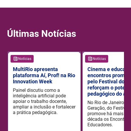
Últimas Notícias
Notícias
Notícias
MultiRio apresenta
Cinema e educaçã
plataforma Aí, Prof! na Rio
encontros promov
Innovation Week
pelo Festival do R
reforçam o potenc
Painel discutiu como a
pedagógico do aud
inteligência artificial pode
apoiar o trabalho docente,
No Rio de Janeiro, o
ampliar a inclusão e fortalecer
Geração, do Festival 
a prática pedagógica.
promove há mais de
década os Encontros
Educadores.