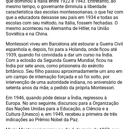
que dominou a Itália entre 1922 e 1943. Entretanto, ao
mesmo tempo, o governante diminuía a liberdade
característica das escolas montessorianas, o que fez com
que a educadora deixasse seu país em 1934 e todas as
escolas com seu método, na Itália, fossem fechadas. O
mesmo aconteceu na Alemanha de Hitler, na União
Soviética e na China.
Montessori viveu em Barcelona até estourar a Guerra Civil
espanhola e, depois, foi para a Holanda, onde ficou até
1939, quando foi convidada a dar um curso na Índia.
Com a eclosão da Segunda Guerra Mundial, ficou na
Índia por sete anos, como prisioneira do exército
britânico. Seu filho passou aproximadamente um ano em
um campo de internação forçada e só foi solto, por
intervenção de uma autoridade indiana, no aniversário de
setenta anos da mãe, a pedido da própria Montessori.
Em 1946, quando pôde deixar a Índia, regressou à
Europa. No ano seguinte, discursou para a Organização
das Nações Unidas para a Educação, a Ciência e a
Cultura (Unesco) e, em 1949, recebeu a primeira de três
indicações ao Prêmio Nobel da Paz.