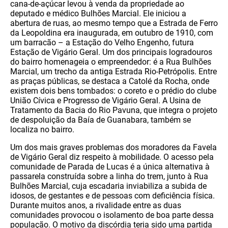
cana-de-açúcar levou à venda da propriedade ao
deputado e médico Bulhões Marcial. Ele iniciou a
abertura de ruas, ao mesmo tempo que a Estrada de Ferro
da Leopoldina era inaugurada, em outubro de 1910, com
um barracão – a Estação do Velho Engenho, futura
Estação de Vigário Geral. Um dos principais logradouros
do bairro homenageia o empreendedor: é a Rua Bulhões
Marcial, um trecho da antiga Estrada Rio-Petrópolis. Entre
as praças públicas, se destaca a Catolé da Rocha, onde
existem dois bens tombados: o coreto e o prédio do clube
União Cívica e Progresso de Vigário Geral. A Usina de
Tratamento da Bacia do Rio Pavuna, que integra o projeto
de despoluição da Baía de Guanabara, também se
localiza no bairro.
Um dos mais graves problemas dos moradores da Favela
de Vigário Geral diz respeito à mobilidade. O acesso pela
comunidade de Parada de Lucas é a única alternativa à
passarela construída sobre a linha do trem, junto à Rua
Bulhões Marcial, cuja escadaria inviabiliza a subida de
idosos, de gestantes e de pessoas com deficiência física.
Durante muitos anos, a rivalidade entre as duas
comunidades provocou o isolamento de boa parte dessa
população. O motivo da discórdia teria sido uma partida