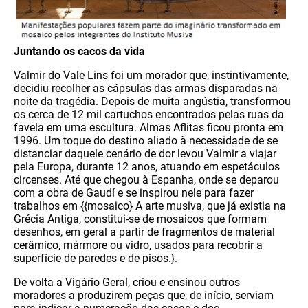
Juntando os cacos da vida
Valmir do Vale Lins foi um morador que, instintivamente,
decidiu recolher as cápsulas das armas disparadas na
noite da tragédia. Depois de muita angústia, transformou
os cerca de 12 mil cartuchos encontrados pelas ruas da
favela em uma escultura. Almas Aflitas ficou pronta em
1996. Um toque do destino aliado à necessidade de se
distanciar daquele cenário de dor levou Valmir a viajar
pela Europa, durante 12 anos, atuando em espetáculos
circenses. Até que chegou à Espanha, onde se deparou
com a obra de Gaudí e se inspirou nele para fazer
trabalhos em {{mosaico} A arte musiva, que já existia na
Grécia Antiga, constitui-se de mosaicos que formam
desenhos, em geral a partir de fragmentos de material
cerâmico, mármore ou vidro, usados para recobrir a
superfície de paredes e de pisos.}.
De volta a Vigário Geral, criou e ensinou outros
moradores a produzirem peças que, de início, serviam