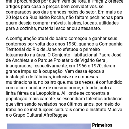
mais procurados por quem vem de fora, a Praça 2 oferece
artigos para casa a preços bem convidativos, se
comparados aos das grandes redes do setor. Em mais de
20 lojas da Rua Isidro Rocha, não faltam pechinchas para
quem deseja comprar móveis, lustres, louças, utilidades
para a cozinha, material escolar ou artesanato.
A configuração atual do bairro começou a ganhar seus
contornos por volta dos anos 1930, quando a Companhia
Territorial do Rio de Janeiro efetuou o primeiro
loteamento na área. O Conjunto Habitacional Padre José
de Anchieta e o Parque Proletário de Vigário Geral,
inaugurados, respectivamente, em 1966 e 1970, deram
grande impulso à ocupação. Vem dessa época a
instalação de fábricas, inclusive de empresas
multinacionais, no bairro que, muitas vezes, é confundido
com a comunidade de mesmo nome, situada junto à
linha férrea da Leopoldina. Ali, onde se concentra a
população mais carente, se escondiam talentos artísticos
que vêm sendo revelados nos últimos anos, por meio do
trabalho de instituições culturais como o Instituto Musiva
e o Grupo Cultural AfroReggae.
Primeiros