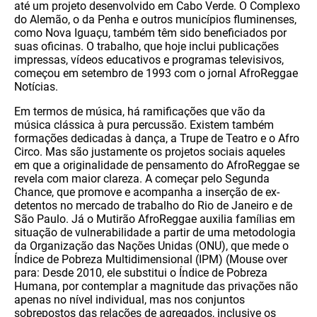
até um projeto desenvolvido em Cabo Verde. O Complexo
do Alemão, o da Penha e outros municípios fluminenses,
como Nova Iguaçu, também têm sido beneficiados por
suas oficinas. O trabalho, que hoje inclui publicações
impressas, vídeos educativos e programas televisivos,
começou em setembro de 1993 com o jornal AfroReggae
Notícias.
Em termos de música, há ramificações que vão da
música clássica à pura percussão. Existem também
formações dedicadas à dança, a Trupe de Teatro e o Afro
Circo. Mas são justamente os projetos sociais aqueles
em que a originalidade de pensamento do AfroReggae se
revela com maior clareza. A começar pelo Segunda
Chance, que promove e acompanha a inserção de ex-
detentos no mercado de trabalho do Rio de Janeiro e de
São Paulo. Já o Mutirão AfroReggae auxilia famílias em
situação de vulnerabilidade a partir de uma metodologia
da Organização das Nações Unidas (ONU), que mede o
Índice de Pobreza Multidimensional (IPM) (Mouse over
para: Desde 2010, ele substitui o Índice de Pobreza
Humana, por contemplar a magnitude das privações não
apenas no nível individual, mas nos conjuntos
sobrepostos das relações de agregados, inclusive os