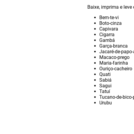
Baixe, imprima e leve
Bem-te-vi
Boto-cinza
Capivara
Cigarra
Gambá
Garça-branca
Jacaré-de-papo
Macaco-prego
Maria-farinha
Ouriço-cacheiro
Quati
Sabiá
Sagui
Tatuí
Tucano-de-bico-
Urubu