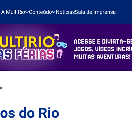
A MultiRio
Conteúdo
Notícias
Sala de Imprensa
io
os do Rio