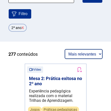
Filtro
2º ano
X
277
conteúdos
Vídeo
Mesa 2: Prática exitosa no
2º ano
Experiência pedagógica
realizada com o material
Trilhas de Aprendizagem.
Jogos
Práticas pedagógicas