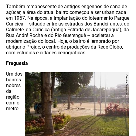
Também remanescente de antigos engenhos de cana-de-
açúcar, a área do atual bairro começou a ser urbanizada
em 1957. Na época, a implantação do loteamento Parque
Curicica – situado entre as estradas dos Bandeirantes, do
Calmete, da Curicica (antiga Estrada de Jacarepaguá), da
Rua André Rocha e do Rio Guerenguê – acelerou a
modernização do local. Hoje, o bairro é lembrado por
abrigar o Projac, o centro de produções da Rede Globo,
com estúdios e cidades cenográficas.
Freguesia
Um dos
bairros
nobres
da
região,
com o
metro