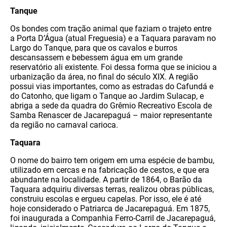
Tanque
Os bondes com tração animal que faziam o trajeto entre
a Porta D’Água (atual Freguesia) e a Taquara paravam no
Largo do Tanque, para que os cavalos e burros
descansassem e bebessem água em um grande
reservatório ali existente. Foi dessa forma que se iniciou a
urbanização da área, no final do século XIX. A região
possui vias importantes, como as estradas do Cafundá e
do Catonho, que ligam o Tanque ao Jardim Sulacap, e
abriga a sede da quadra do Grêmio Recreativo Escola de
Samba Renascer de Jacarepaguá – maior representante
da região no carnaval carioca.
Taquara
O nome do bairro tem origem em uma espécie de bambu,
utilizado em cercas e na fabricação de cestos, e que era
abundante na localidade. A partir de 1864, o Barão da
Taquara adquiriu diversas terras, realizou obras públicas,
construiu escolas e ergueu capelas. Por isso, ele é até
hoje considerado o Patriarca de Jacarepaguá. Em 1875,
foi inaugurada a Companhia Ferro-Carril de Jacarepaguá,