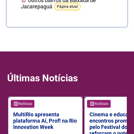
Outros bairros da Baixada de
Jacarepaguá
Página atual
Últimas Notícias
Notícias
Notícias
MultiRio apresenta
Cinema e educaçã
plataforma Aí, Prof! na Rio
encontros promov
Innovation Week
pelo Festival do R
reforçam o potenc