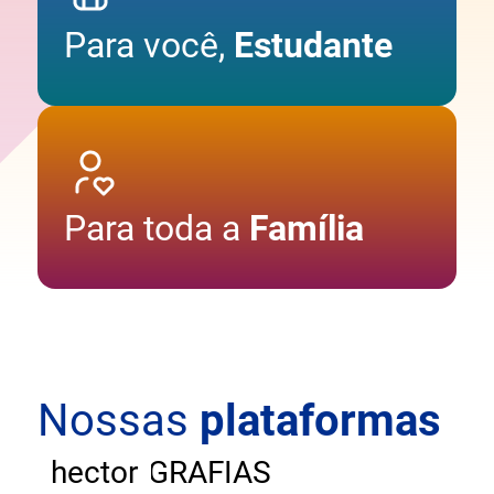
Para você,
Estudante
Para toda a
Família
Nossas
plataformas
ANDAR
CARTOGRAFIAS
hector