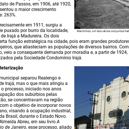
dato de Passos, em 1906, até 1920,
resentou o maior crescimento
e: 263%.
recisamente em 1911, surgiu a
de puxado por burro da localidade,
de Irajá a Madureira. Os dois
rta função estratégica na cidade, pois eram grandes produtor
anjeiros, que abasteciam as populações de diversos bairros. C
o, veio a consequente demanda por moradia e, a partir de 1924, 
izados pela Sociedade Condomínio Irajá.
oletarização
municipal separou Realengo e
de Irajá, mas o que mais atingiu a
i o processo, iniciado nos anos
cupação dos subúrbios pelas
ntão, se concentravam na região
 com o objetivo de incorporar novos
ano, visando à ocupação industrial,
da Brasil, durante o Estado Novo.
Almeida Abreu, em seu livro
A
io de Janeiro
, esse processo, aliado