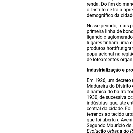
renda. Do fim do man
o Distrito de Irajá ap
demográfico da cidad
Nesse período, mais p
primeira linha de bon
ligando o aglomerado 
lugares tinham uma ce
produtos hortifrutigr
populacional na regiã
de loteamentos organ
Industrialização e pr
Em 1926, um decreto 
Madureira do Distrito 
dinâmica do bairro fo
1930, de sucessiva o
indústrias, que, até e
central da cidade. Foi
terrenos ao tecido urb
que foi aberta a Aveni
Segundo Maurício de 
Evolução Urbana do R