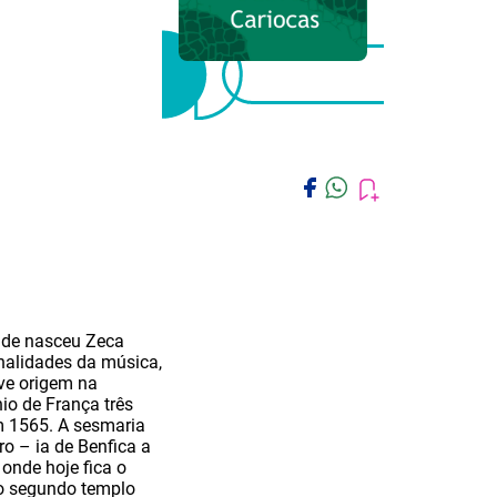
onde nasceu Zeca
alidades da música,
ve origem na
o de França três
m 1565. A sesmaria
ro – ia de Benfica a
onde hoje fica o
 o segundo templo