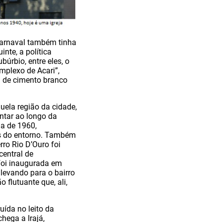
carnaval também tinha
nte, a política
úrbio, entre eles, o
mplexo de Acari”,
a de cimento branco
uela região da cidade,
tar ao longo da
da de 1960,
os do entorno. Também
rro Rio D’Ouro foi
central de
foi inaugurada em
 levando para o bairro
flutuante que, ali,
uída no leito da
chega a Irajá,