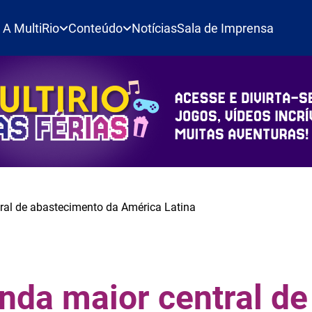
A MultiRio
Conteúdo
Notícias
Sala de Imprensa
tral de abastecimento da América Latina
unda maior central de