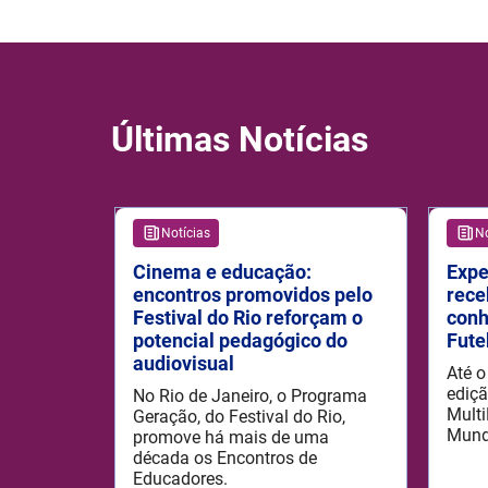
Últimas Notícias
Notícias
No
Cinema e educação:
Expe
encontros promovidos pelo
rece
Festival do Rio reforçam o
conh
potencial pedagógico do
Fute
audiovisual
Até o
ediçã
No Rio de Janeiro, o Programa
Multi
Geração, do Festival do Rio,
Mun
promove há mais de uma
década os Encontros de
Educadores.