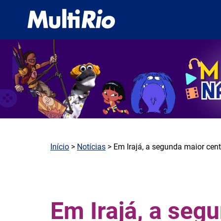
Início
>
Notícias
> Em Irajá, a segunda maior cen
Em Irajá, a seg