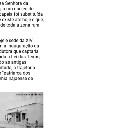
ssa Senhora da
giu um núcleo de
apela foi substituída
existe até hoje e que,
de toda a zona rural
oje é sede da XIV
om a inauguração da
dutora que captaria
da a Lei das Terras,
do as antigas
tudo, a trajetória
e “patriarca dos
emia Irajaense de