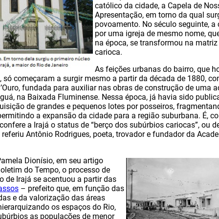
católico da cidade, a Capela de No
Apresentação, em torno da qual sur
povoamento. No século seguinte, a c
por uma igreja de mesmo nome, que 
na época, se transformou na matriz 
carioca.
As feições urbanas do bairro, que h
a, só começaram a surgir mesmo a partir da década de 1880, c
D’Ouro, fundada para auxiliar nas obras de construção de uma a
guá, na Baixada Fluminense. Nessa época, já havia sido publica
quisição de grandes e pequenos lotes por posseiros, fragmentan
permitindo a expansão da cidade para a região suburbana. É, con
 confere a Irajá o status de “berço dos subúrbios cariocas”, ou d
e referiu Antônio Rodrigues, poeta, trovador e fundador da Acad
amela Dionísio, em seu artigo
Boletim do Tempo, o processo de
 de Irajá se acentuou a partir das
Passos
– prefeito que, em função das
das e da valorização das áreas
ierarquizando os espaços do Rio,
ubúrbios as populações de menor