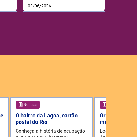
02/06/2026
Notícias
Notícias
de
O bairro da Lagoa, cartão
Grajaú, o inter
postal do Rio
metrópole
Conheça a história de ocupação
Localizado na re
r
e urbanização da região.
Tijuca, na Zona N