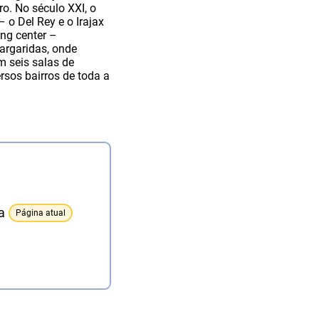
ro. No século XXI, o
 o Del Rey e o Irajax
ng center –
argaridas, onde
 seis salas de
rsos bairros de toda a
a
Página atual