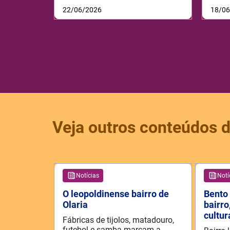
22/06/2026
18/0
Veja outros conteúdos d
Notícias
Notí
O leopoldinense bairro de
Bento 
Olaria
bairro
cultur
Fábricas de tijolos, matadouro,
futebol e samba marcam a