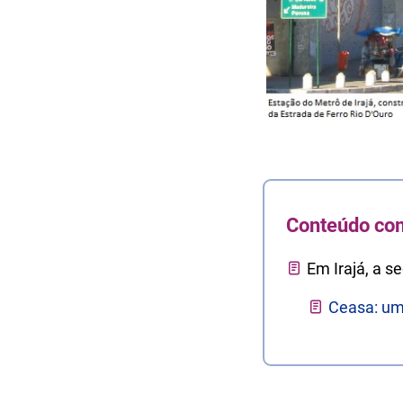
Conteúdo co
Em Irajá, a 
Ceasa: uma