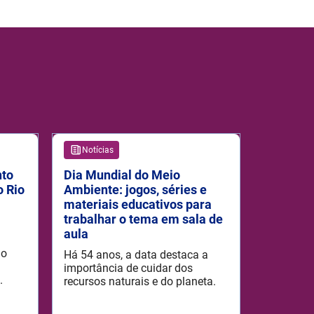
Notícias
nto
Dia Mundial do Meio
o Rio
Ambiente: jogos, séries e
materiais educativos para
trabalhar o tema em sala de
aula
 o
Há 54 anos, a data destaca a
importância de cuidar dos
.
recursos naturais e do planeta.