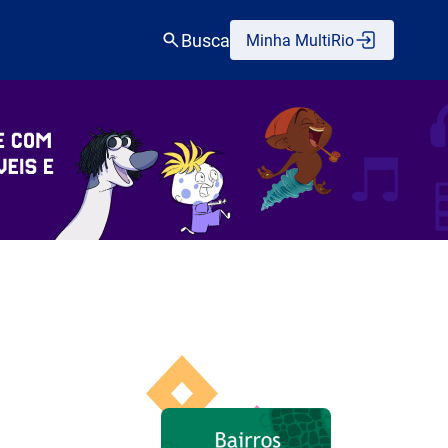
Busca
Minha MultiRio