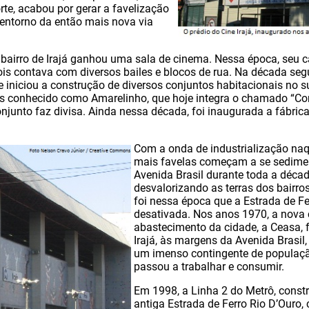
rte, acabou por gerar a favelização
 entorno da então mais nova via
 bairro de Irajá ganhou uma sala de cinema. Nessa época, seu 
ois contava com diversos bailes e blocos de rua. Na década segui
 iniciou a construção de diversos conjuntos habitacionais no sub
is conhecido como Amarelinho, que hoje integra o chamado “Co
onjunto faz divisa. Ainda nessa década, foi inaugurada a fábric
Com a onda de industrialização naq
mais favelas começam a se sedimen
Avenida Brasil durante toda a déca
desvalorizando as terras dos bairr
foi nessa época que a Estrada de Fe
desativada. Nos anos 1970, a nova 
abastecimento da cidade, a Ceasa, 
Irajá, às margens da Avenida Brasil,
um imenso contingente de população 
passou a trabalhar e consumir.
Em 1998, a Linha 2 do Metrô, constr
antiga Estrada de Ferro Rio D’Ouro, 