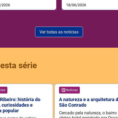
6/2026
18/06/2026
Ver todas as notícias
esta série
cias
Notícias
Ribeiro: história do
A natureza e a arquitetura 
, curiosidades e
São Conrado
a popular
Cercado pela natureza, o bairro
abriga hotel projetado por Osca