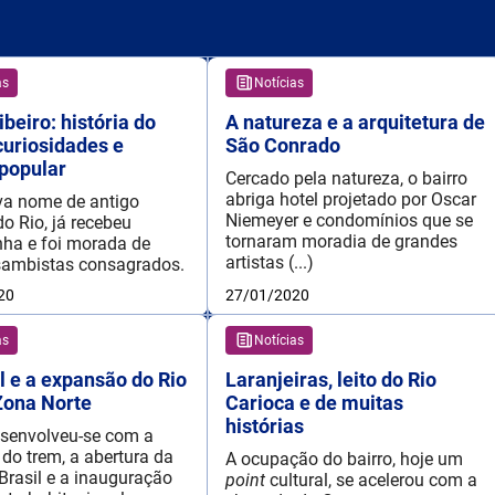
as
Notícias
beiro: história do
A natureza e a arquitetura de
 curiosidades e
São Conrado
 popular
Cercado pela natureza, o bairro
abriga hotel projetado por Oscar
eva nome de antigo
Niemeyer e condomínios que se
do Rio, já recebeu
tornaram moradia de grandes
nha e foi morada de
artistas (...)
sambistas consagrados.
20
27/01/2020
as
Notícias
l e a expansão do Rio
Laranjeiras, leito do Rio
Zona Norte
Carioca e de muitas
histórias
esenvolveu-se com a
do trem, a abertura da
A ocupação do bairro, hoje um
Brasil e a inauguração
point
cultural, se acelerou com a