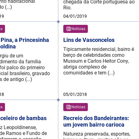
nto habitacional
chegada da Corte portuguesa ao
o (...)
Rio.
19
04/01/2019
as
Notícias
 Pina, a Princesinha
Lins de Vasconcelos
oldina
Tipicamente residencial, bairro é
berço de celebridades como
urgiu de um
Mussum e Carlos Heitor Cony,
imento da família
abriga complexo de
foi palco do primeiro
comunidades e tem (...)
icial brasileiro, gravado
 de antigo (...)
18
05/01/2018
as
Notícias
celeiro de bambas
Recreio dos Bandeirantes:
um jovem bairro carioca
iz Leopoldinense,
 de Ramos e Fundo de
Natureza preservada, esportes,