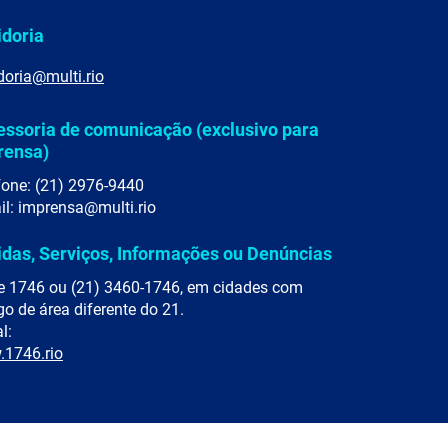
idoria
doria@multi.rio
essoria de comunicação (exclusivo para
rensa)
fone: (21) 2976-9440
il: imprensa@multi.rio
idas, Serviços, Informações ou Denúncias
e 1746 ou (21) 3460-1746, em cidades com
go de área diferente do 21.
l:
1746.rio