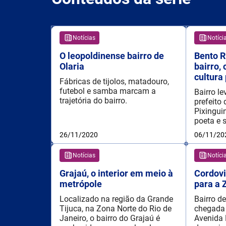
Notícias
Notíci
O leopoldinense bairro de
Bento Ri
Olaria
bairro,
cultura
Fábricas de tijolos, matadouro,
futebol e samba marcam a
Bairro l
trajetória do bairro.
prefeito 
Pixingui
poeta e 
26/11/2020
06/11/20
Notícias
Notíci
Grajaú, o interior em meio à
Cordovi
metrópole
para a 
Localizado na região da Grande
Bairro d
Tijuca, na Zona Norte do Rio de
chegada 
Janeiro, o bairro do Grajaú é
Avenida 