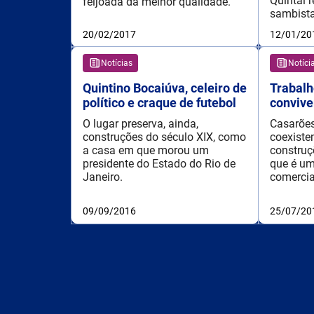
Quintal 
feijoada da melhor qualidade.
sambista
20/02/2017
12/01/20
Notícias
Notíci
Quintino Bocaiúva, celeiro de
Trabalh
político e craque de futebol
conviv
O lugar preserva, ainda,
Casarões
construções do século XIX, como
coexist
a casa em que morou um
construç
presidente do Estado do Rio de
que é um
Janeiro.
comerciai
09/09/2016
25/07/20