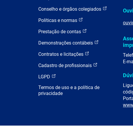
Conselho e órgãos colegiados
Ouv
Políticas e normas
ouvi
Prestação de contas
Ass
Demonstrações contábeis
imp
Contratos e licitações
Tele
E-ma
Cadastro de profissionais
Dúv
LGPD
Ligu
Termos de uso e a política de
códi
privacidade
Porta
www.