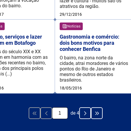
reforçam a vocação
lazer e cultura - muitos são os
 do bairro.
atrativos da região.
17
29/12/2016
as
Notícias
o, serviços e lazer
Gastronomia e comércio:
em em Botafogo
dois bons motivos para
conhecer Benfica
 do século XIX e XX
em em harmonia com as
O bairro, na zona norte da
ões recentes no bairro,
cidade, atrai moradores de vários
 dos principais polos
pontos do Rio de Janeiro e
s (...)
mesmo de outros estados
brasileiros.
16
18/05/2016
de
4