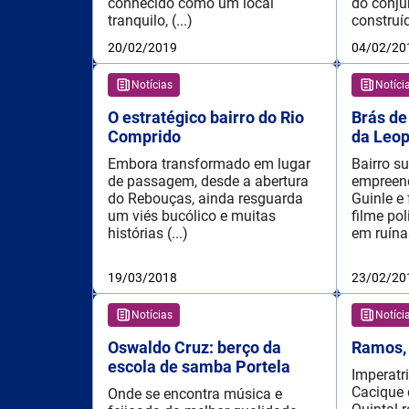
conhecido como um local
do conju
tranquilo, (...)
construíd
20/02/2019
04/02/20
Notícias
Notíci
O estratégico bairro do Rio
Brás de
Comprido
da Leop
Embora transformado em lugar
Bairro s
de passagem, desde a abertura
empreend
do Rebouças, ainda resguarda
Guinle e 
um viés bucólico e muitas
filme pol
histórias (...)
em ruínas
19/03/2018
23/02/20
Notícias
Notíci
Oswaldo Cruz: berço da
Ramos, 
escola de samba Portela
Imperatr
Cacique
Onde se encontra música e